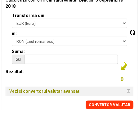
Calculeaza conform
cursului valutar BNR
din
5 Septembrie
2018
:
Transforma din:
in:
Suma:
Rezultat:
Vezi si
convertorul valutar avansat
CONVERTOR VALUTAR