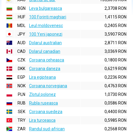
BGN
Leva bulgareasca
2,3708 RON
HUF
100 Forinti maghiari
1,4115 RON
MDL
Leul moldovenesc
0,2405 RON
JPY
100 Yeni japonezi
3,5907 RON
AUD
Dolarul australian
2,8711 RON
CAD
Dolarul canadian
3,0369 RON
CZK
Coroana ceheasca
0,1800 RON
DKK
Coroana daneza
0,6219 RON
EGP
Lira egipteana
0,2236 RON
NOK
Coroana norvegiana
0,4763 RON
PLN
Zlotul polonez
1,0730 RON
RUB
Rubla ruseasca
0,0586 RON
SEK
Coroana suedeza
0,4400 RON
TRY
Lira turceasca
0,5985 RON
ZAR
Randul sud-african
0,2568 RON