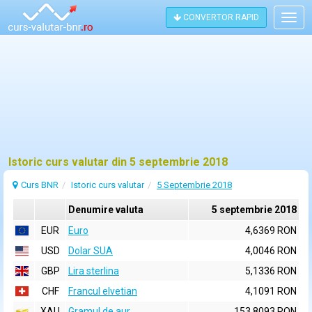
CONVERTOR RAPID
Togg
navig
Istoric curs valutar din 5 septembrie 2018
Curs BNR
Istoric curs valutar
5 Septembrie 2018
Denumire valuta
5 septembrie 2018
EUR
Euro
4,6369 RON
USD
Dolar SUA
4,0046 RON
GBP
Lira sterlina
5,1336 RON
CHF
Francul elvetian
4,1091 RON
XAU
Gramul de aur
153,8093 RON