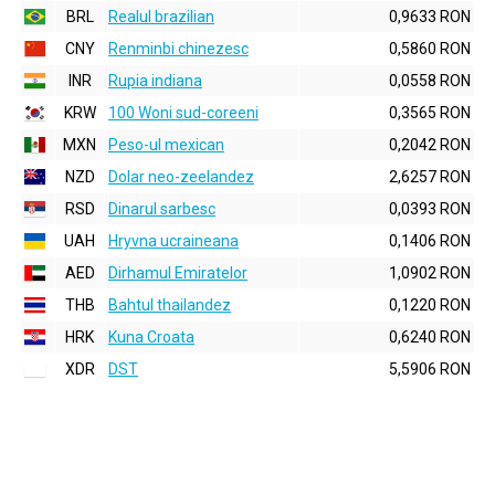
BRL
Realul brazilian
0,9633 RON
CNY
Renminbi chinezesc
0,5860 RON
INR
Rupia indiana
0,0558 RON
KRW
100 Woni sud-coreeni
0,3565 RON
MXN
Peso-ul mexican
0,2042 RON
NZD
Dolar neo-zeelandez
2,6257 RON
RSD
Dinarul sarbesc
0,0393 RON
UAH
Hryvna ucraineana
0,1406 RON
AED
Dirhamul Emiratelor
1,0902 RON
THB
Bahtul thailandez
0,1220 RON
HRK
Kuna Croata
0,6240 RON
XDR
DST
5,5906 RON