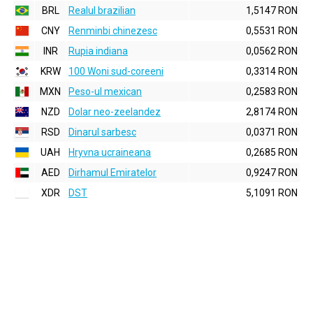
BRL
Realul brazilian
1,5147 RON
CNY
Renminbi chinezesc
0,5531 RON
INR
Rupia indiana
0,0562 RON
KRW
100 Woni sud-coreeni
0,3314 RON
MXN
Peso-ul mexican
0,2583 RON
NZD
Dolar neo-zeelandez
2,8174 RON
RSD
Dinarul sarbesc
0,0371 RON
UAH
Hryvna ucraineana
0,2685 RON
AED
Dirhamul Emiratelor
0,9247 RON
XDR
DST
5,1091 RON