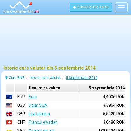
CONVERTOR RAPID
Togg
navig
Istoric curs valutar din 5 septembrie 2014
Curs BNR
Istoric curs valutar
5 Septembrie 2014
Denumire valuta
5 septembrie 2014
EUR
Euro
4,4006 RON
USD
Dolar SUA
3,3964 RON
GBP
Lira sterlina
5,5420 RON
CHF
Francul elvetian
3,6486 RON
XAU
Gramul de aur
138,0424 RON