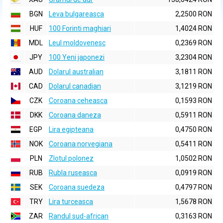
BGN
Leva bulgareasca
2,2500 RON
HUF
100 Forinti maghiari
1,4024 RON
MDL
Leul moldovenesc
0,2369 RON
JPY
100 Yeni japonezi
3,2304 RON
AUD
Dolarul australian
3,1811 RON
CAD
Dolarul canadian
3,1219 RON
CZK
Coroana ceheasca
0,1593 RON
DKK
Coroana daneza
0,5911 RON
EGP
Lira egipteana
0,4750 RON
NOK
Coroana norvegiana
0,5411 RON
PLN
Zlotul polonez
1,0502 RON
RUB
Rubla ruseasca
0,0919 RON
SEK
Coroana suedeza
0,4797 RON
TRY
Lira turceasca
1,5678 RON
ZAR
Randul sud-african
0,3163 RON