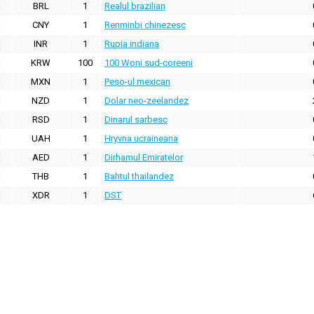
BRL
1
Realul brazilian
CNY
1
Renminbi chinezesc
INR
1
Rupia indiana
KRW
100
100 Woni sud-coreeni
MXN
1
Peso-ul mexican
NZD
1
Dolar neo-zeelandez
RSD
1
Dinarul sarbesc
UAH
1
Hryvna ucraineana
AED
1
Dirhamul Emiratelor
THB
1
Bahtul thailandez
XDR
1
DST