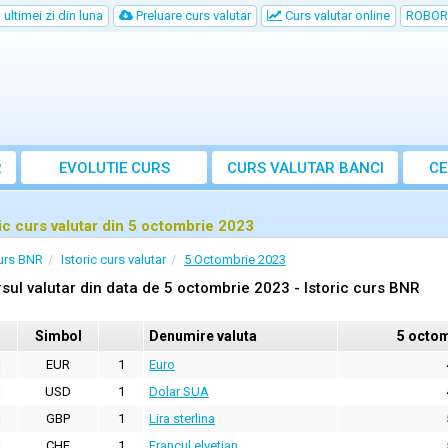
ultimei zi din luna
Preluare curs valutar
Curs valutar online
ROBOR
R
EVOLUTIE CURS
CURS
VALUTAR
BANCI
CE
ric curs valutar din 5 octombrie 2023
urs BNR
Istoric curs valutar
5 Octombrie 2023
sul valutar din data de 5 octombrie 2023 - Istoric curs BNR
Simbol
Denumire valuta
5 octom
EUR
1
Euro
USD
1
Dolar SUA
GBP
1
Lira sterlina
CHF
1
Francul elvetian