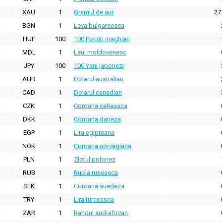
XAU
1
Gramul de aur
27
BGN
1
Leva bulgareasca
HUF
100
100 Forinti maghiari
MDL
1
Leul moldovenesc
JPY
100
100 Yeni japonezi
AUD
1
Dolarul australian
CAD
1
Dolarul canadian
CZK
1
Coroana ceheasca
DKK
1
Coroana daneza
EGP
1
Lira egipteana
NOK
1
Coroana norvegiana
PLN
1
Zlotul polonez
RUB
1
Rubla ruseasca
SEK
1
Coroana suedeza
TRY
1
Lira turceasca
ZAR
1
Randul sud-african