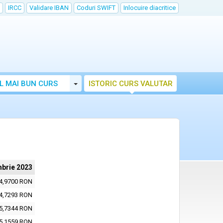
IRCC
Validare IBAN
Coduri SWIFT
Inlocuire diacritice
Toggle Dropdown
L MAI BUN CURS
ISTORIC CURS VALUTAR
brie 2023
4,9700 RON
4,7293 RON
5,7344 RON
5,1559 RON