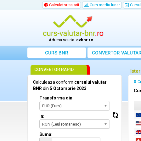
Calculator salarii
Curs mediu lunar
Cursul 
Adresa scurta:
cvbnr.ro
CURS BNR
CONVERTOR VALUTA
CONVERTOR RAPID
Isto
C
Calculeaza conform
cursului valutar
BNR
din
5 Octombrie 2023
:
Cur
Transforma din:
EUR (Euro)
in:
RON (Leul romanesc)
Suma: