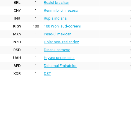
BRL
1
Realul brazilian
CNY
1
Renminbi chinezesc
INR
1
Rupia indiana
KRW
100
100 Woni sud-coreeni
MXN
1
Peso-ul mexican
NZD
1
Dolar neo-zeelandez
RSD
1
Dinarul sarbesc
UAH
1
Hryvna ucraineana
AED
1
Dirhamul Emiratelor
XDR
1
DST