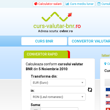
Calculator salarii
Curs mediu lunar
Cursul 
Adresa scurta:
cvbnr.ro
CURS BNR
CONVERTOR VALUTA
CONVERTOR RAPID
Isto
C
Calculeaza conform
cursului valutar
BNR
din
5 Noiembrie 2010
:
Cur
Transforma din:
EUR (Euro)
in:
RON (Leul romanesc)
Suma: