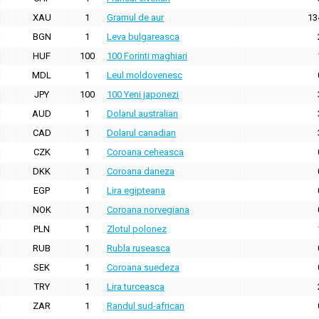
XAU
1
Gramul de aur
13
BGN
1
Leva bulgareasca
HUF
100
100 Forinti maghiari
MDL
1
Leul moldovenesc
JPY
100
100 Yeni japonezi
AUD
1
Dolarul australian
CAD
1
Dolarul canadian
CZK
1
Coroana ceheasca
DKK
1
Coroana daneza
EGP
1
Lira egipteana
NOK
1
Coroana norvegiana
PLN
1
Zlotul polonez
RUB
1
Rubla ruseasca
SEK
1
Coroana suedeza
TRY
1
Lira turceasca
ZAR
1
Randul sud-african