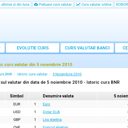
ultimei zi din luna
Preluare curs valutar
Curs valutar online
ROBOR
R
EVOLUTIE CURS
CURS
VALUTAR
BANCI
CE
ric curs valutar din 5 noiembrie 2010
urs BNR
Istoric curs valutar
5 Noiembrie 2010
sul valutar din data de 5 noiembrie 2010 - Istoric curs BNR
Simbol
Denumire valuta
5 noie
EUR
1
Euro
USD
1
Dolar SUA
GBP
1
Lira sterlina
CHF
1
Francul elvetian