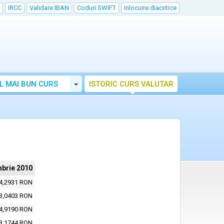
IRCC
Validare IBAN
Coduri SWIFT
Inlocuire diacritice
Toggle Dropdown
L MAI BUN CURS
ISTORIC CURS VALUTAR
mbrie 2010
4,2931 RON
3,0403 RON
4,9190 RON
3,1744 RON