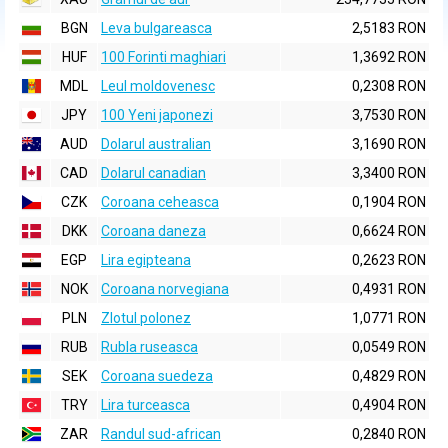
BGN
Leva bulgareasca
2,5183 RON
HUF
100 Forinti maghiari
1,3692 RON
MDL
Leul moldovenesc
0,2308 RON
JPY
100 Yeni japonezi
3,7530 RON
AUD
Dolarul australian
3,1690 RON
CAD
Dolarul canadian
3,3400 RON
CZK
Coroana ceheasca
0,1904 RON
DKK
Coroana daneza
0,6624 RON
EGP
Lira egipteana
0,2623 RON
NOK
Coroana norvegiana
0,4931 RON
PLN
Zlotul polonez
1,0771 RON
RUB
Rubla ruseasca
0,0549 RON
SEK
Coroana suedeza
0,4829 RON
TRY
Lira turceasca
0,4904 RON
ZAR
Randul sud-african
0,2840 RON