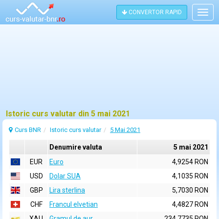
CONVERTOR RAPID
Togg
navig
Istoric curs valutar din 5 mai 2021
Curs BNR
Istoric curs valutar
5 Mai 2021
Denumire valuta
5 mai 2021
EUR
Euro
4,9254 RON
USD
Dolar SUA
4,1035 RON
GBP
Lira sterlina
5,7030 RON
CHF
Francul elvetian
4,4827 RON
XAU
Gramul de aur
234,7735 RON