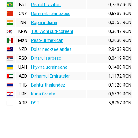
BRL
Realul brazilian
0,7537 RON
CNY
Renminbi chinezesc
0,6339 RON
INR
Rupia indiana
0,0555 RON
KRW
100 Woni sud-coreeni
0,3647 RON
MXN
Peso-ul mexican
0,2030 RON
NZD
Dolar neo-zeelandez
2,9433 RON
RSD
Dinarul sarbesc
0,0419 RON
UAH
Hryvna ucraineana
0,1480 RON
AED
Dirhamul Emiratelor
1,1172 RON
THB
Bahtul thailandez
0,1320 RON
HRK
Kuna Croata
0,6539 RON
XDR
DST
5,8767 RON