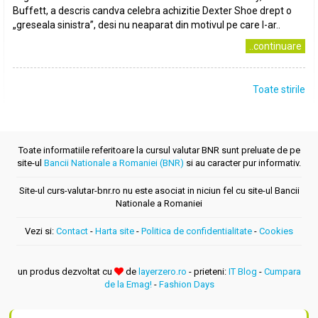
Buffett, a descris candva celebra achizitie Dexter Shoe drept o
„greseala sinistra”, desi nu neaparat din motivul pe care l-ar..
..continuare
Toate stirile
Toate informatiile referitoare la cursul valutar BNR sunt preluate de pe
site-ul
Bancii Nationale a Romaniei (BNR)
si au caracter pur informativ.
Site-ul curs-valutar-bnr.ro nu este asociat in niciun fel cu site-ul Bancii
Nationale a Romaniei
Vezi si:
Contact
-
Harta site
-
Politica de confidentialitate
-
Cookies
un produs dezvoltat cu
de
layerzero.ro
- prieteni:
IT Blog
-
Cumpara
de la Emag!
-
Fashion Days