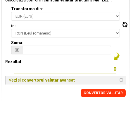
Calculeaza conform
cursului valutar BNR
din
5 Mai 2021
:
Transforma din:
in:
Suma:
Rezultat:
Vezi si
convertorul valutar avansat
CONVERTOR VALUTAR