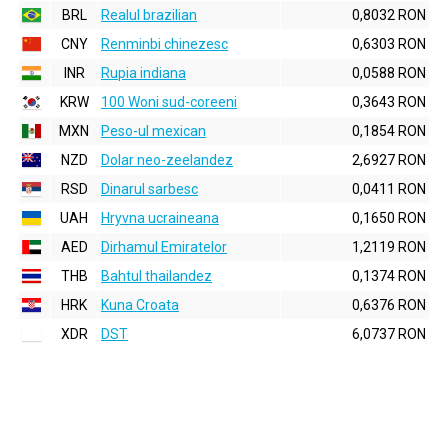
BRL
Realul brazilian
0,8032 RON
CNY
Renminbi chinezesc
0,6303 RON
INR
Rupia indiana
0,0588 RON
KRW
100 Woni sud-coreeni
0,3643 RON
MXN
Peso-ul mexican
0,1854 RON
NZD
Dolar neo-zeelandez
2,6927 RON
RSD
Dinarul sarbesc
0,0411 RON
UAH
Hryvna ucraineana
0,1650 RON
AED
Dirhamul Emiratelor
1,2119 RON
THB
Bahtul thailandez
0,1374 RON
HRK
Kuna Croata
0,6376 RON
XDR
DST
6,0737 RON