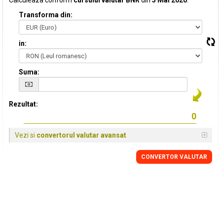
Calculeaza conform
cursului valutar BNR
din
5 Mai 2020
:
Transforma din:
in:
Suma:
Rezultat:
Vezi si
convertorul valutar avansat
CONVERTOR VALUTAR