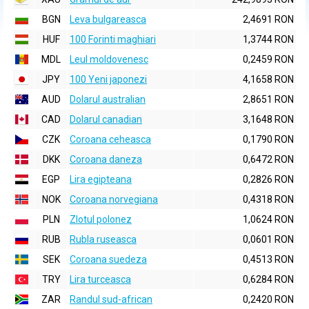
BGN
Leva bulgareasca
2,4691 RON
HUF
100 Forinti maghiari
1,3744 RON
MDL
Leul moldovenesc
0,2459 RON
JPY
100 Yeni japonezi
4,1658 RON
AUD
Dolarul australian
2,8651 RON
CAD
Dolarul canadian
3,1648 RON
CZK
Coroana ceheasca
0,1790 RON
DKK
Coroana daneza
0,6472 RON
EGP
Lira egipteana
0,2826 RON
NOK
Coroana norvegiana
0,4318 RON
PLN
Zlotul polonez
1,0624 RON
RUB
Rubla ruseasca
0,0601 RON
SEK
Coroana suedeza
0,4513 RON
TRY
Lira turceasca
0,6284 RON
ZAR
Randul sud-african
0,2420 RON