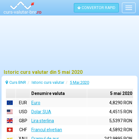
CONVERTOR RAPID
Togg
navig
Istoric curs valutar din 5 mai 2020
Curs BNR
Istoric curs valutar
5 Mai 2020
Denumire valuta
5 mai 2020
EUR
Euro
4,8290 RON
USD
Dolar SUA
4,4515 RON
GBP
Lira sterlina
5,5397 RON
CHF
Francul elvetian
4,5892 RON
XAU
Gramul de aur
242,9895 RON