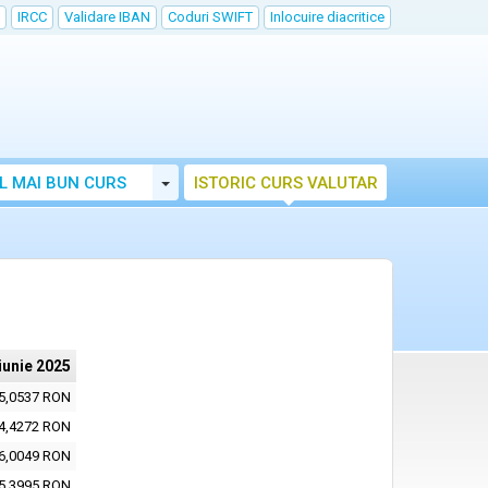
IRCC
Validare IBAN
Coduri SWIFT
Inlocuire diacritice
Toggle Dropdown
L MAI BUN CURS
ISTORIC CURS VALUTAR
iunie 2025
5,0537 RON
4,4272 RON
6,0049 RON
5,3995 RON