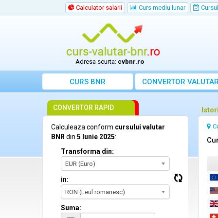
Calculator salarii
Curs mediu lunar
Cursul 
Adresa scurta:
cvbnr.ro
CURS BNR
CONVERTOR VALUTA
CONVERTOR RAPID
Istor
C
Calculeaza conform
cursului valutar
BNR
din
5 Iunie 2025
:
Cur
Transforma din:
EUR (Euro)
in:
RON (Leul romanesc)
Suma: