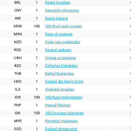
BRL
1
Realul brazilian
CNY
1
Renminbi chinezesc
INR
1
Rupia indiana
KRW
100
100 Woni sud-coreeni
MXN
1
Peso-ul mexican
NZD
1
Dolar neo-zeelandez
RSD
1
Dinarul sarbesc
UAH
1
Hryvna ucraineana
AED
1
Dirhamul Emiratelor
THB
1
Bahtul thailandez
HKD
1
Dolarul din Hong Kong
ILS
1
Shekelul israelian
IDR
100
100 Rupii indoneziene
PHP
1
Pesoul filipinez
ISK
100
100 Coroane islandeze
MYR
1
Ringgitul malaysian
SGD
1
Dolarul singaporez