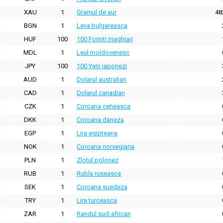
XAU
1
Gramul de aur
48
BGN
1
Leva bulgareasca
HUF
100
100 Forinti maghiari
MDL
1
Leul moldovenesc
JPY
100
100 Yeni japonezi
AUD
1
Dolarul australian
CAD
1
Dolarul canadian
CZK
1
Coroana ceheasca
DKK
1
Coroana daneza
EGP
1
Lira egipteana
NOK
1
Coroana norvegiana
PLN
1
Zlotul polonez
RUB
1
Rubla ruseasca
SEK
1
Coroana suedeza
TRY
1
Lira turceasca
ZAR
1
Randul sud-african