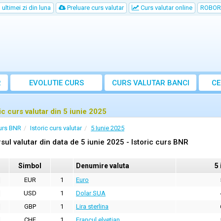
ultimei zi din luna
Preluare curs valutar
Curs valutar online
ROBOR
R
EVOLUTIE CURS
CURS
VALUTAR
BANCI
CE
ic curs valutar din 5 iunie 2025
urs BNR
Istoric curs valutar
5 Iunie 2025
sul valutar din data de 5 iunie 2025 - Istoric curs BNR
Simbol
Denumire valuta
5 
EUR
1
Euro
USD
1
Dolar SUA
GBP
1
Lira sterlina
CHF
1
Francul elvetian