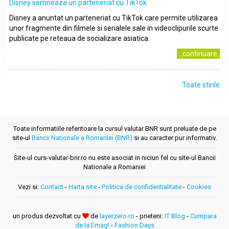
Disney semneaza un parteneriat cu TikTok
Disney a anuntat un parteneriat cu TikTok care permite utilizarea
unor fragmente din filmele si serialele sale in videoclipurile scurte
publicate pe reteaua de socializare asiatica.
..continuare
Toate stirile
Toate informatiile referitoare la cursul valutar BNR sunt preluate de pe
site-ul
Bancii Nationale a Romaniei (BNR)
si au caracter pur informativ.
Site-ul curs-valutar-bnr.ro nu este asociat in niciun fel cu site-ul Bancii
Nationale a Romaniei
Vezi si:
Contact
-
Harta site
-
Politica de confidentialitate
-
Cookies
un produs dezvoltat cu
de
layerzero.ro
- prieteni:
IT Blog
-
Cumpara
de la Emag!
-
Fashion Days