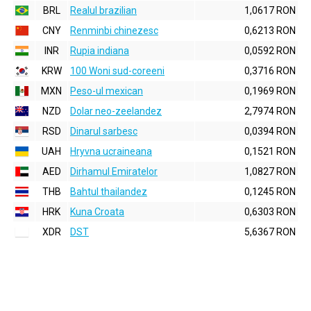
BRL
Realul brazilian
1,0617 RON
CNY
Renminbi chinezesc
0,6213 RON
INR
Rupia indiana
0,0592 RON
KRW
100 Woni sud-coreeni
0,3716 RON
MXN
Peso-ul mexican
0,1969 RON
NZD
Dolar neo-zeelandez
2,7974 RON
RSD
Dinarul sarbesc
0,0394 RON
UAH
Hryvna ucraineana
0,1521 RON
AED
Dirhamul Emiratelor
1,0827 RON
THB
Bahtul thailandez
0,1245 RON
HRK
Kuna Croata
0,6303 RON
XDR
DST
5,6367 RON