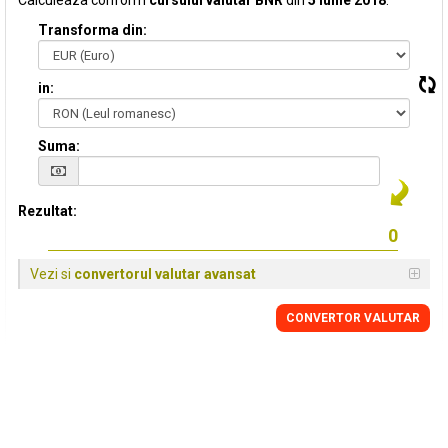
Calculeaza conform
cursului valutar BNR
din
5 Iunie 2018
:
Transforma din:
in:
Suma:
Rezultat:
Vezi si
convertorul valutar avansat
CONVERTOR VALUTAR