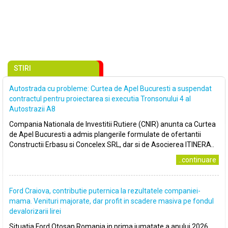
STIRI
Autostrada cu probleme: Curtea de Apel Bucuresti a suspendat
contractul pentru proiectarea si executia Tronsonului 4 al
Autostrazii A8
Compania Nationala de Investitii Rutiere (CNIR) anunta ca Curtea
de Apel Bucuresti a admis plangerile formulate de ofertantii
Constructii Erbasu si Concelex SRL, dar si de Asocierea ITINERA..
..continuare
Ford Craiova, contributie puternica la rezultatele companiei-
mama. Venituri majorate, dar profit in scadere masiva pe fondul
devalorizarii lirei
Situatia Ford Otosan Romania in prima jumatate a anului 2026