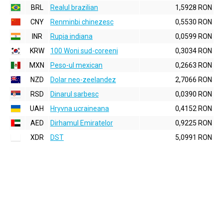
BRL
Realul brazilian
1,5928 RON
CNY
Renminbi chinezesc
0,5530 RON
INR
Rupia indiana
0,0599 RON
KRW
100 Woni sud-coreeni
0,3034 RON
MXN
Peso-ul mexican
0,2663 RON
NZD
Dolar neo-zeelandez
2,7066 RON
RSD
Dinarul sarbesc
0,0390 RON
UAH
Hryvna ucraineana
0,4152 RON
AED
Dirhamul Emiratelor
0,9225 RON
XDR
DST
5,0991 RON