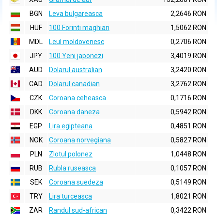
BGN
Leva bulgareasca
2,2646 RON
HUF
100 Forinti maghiari
1,5062 RON
MDL
Leul moldovenesc
0,2706 RON
JPY
100 Yeni japonezi
3,4019 RON
AUD
Dolarul australian
3,2420 RON
CAD
Dolarul canadian
3,2762 RON
CZK
Coroana ceheasca
0,1716 RON
DKK
Coroana daneza
0,5942 RON
EGP
Lira egipteana
0,4851 RON
NOK
Coroana norvegiana
0,5827 RON
PLN
Zlotul polonez
1,0448 RON
RUB
Rubla ruseasca
0,1057 RON
SEK
Coroana suedeza
0,5149 RON
TRY
Lira turceasca
1,8021 RON
ZAR
Randul sud-african
0,3422 RON