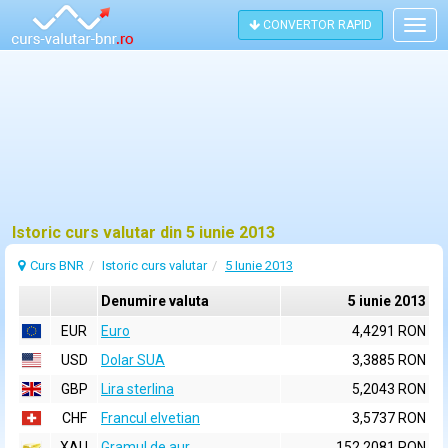
CONVERTOR RAPID
Togg
navig
Istoric curs valutar din 5 iunie 2013
Curs BNR
Istoric curs valutar
5 Iunie 2013
Denumire valuta
5 iunie 2013
EUR
Euro
4,4291 RON
USD
Dolar SUA
3,3885 RON
GBP
Lira sterlina
5,2043 RON
CHF
Francul elvetian
3,5737 RON
XAU
Gramul de aur
152,2081 RON