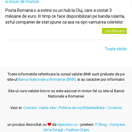
si locuri de munca
Posta Romana s-a extins cu un hub la Cluj, care a costat 3
milioane de euro. In timp ce face disponibilizari pe banda rulanta,
seful companiei de stat spune ca asa va opri vamuirea coletelor..
..continuare
Toate stirile
Toate informatiile referitoare la cursul valutar BNR sunt preluate de pe
site-ul
Bancii Nationale a Romaniei (BNR)
si au caracter pur informativ.
Site-ul curs-valutar-bnr.ro nu este asociat in niciun fel cu site-ul Bancii
Nationale a Romaniei
Vezi si:
Contact
-
Harta site
-
Politica de confidentialitate
-
Cookies
un produs dezvoltat cu
de
layerzero.ro
- prieteni:
IT Blog
-
Cumpara
de la Emag!
-
Fashion Days