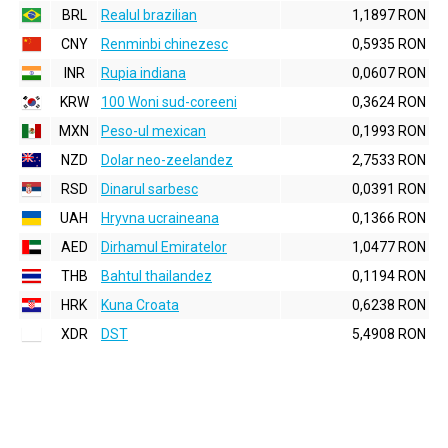
BRL
Realul brazilian
1,1897 RON
CNY
Renminbi chinezesc
0,5935 RON
INR
Rupia indiana
0,0607 RON
KRW
100 Woni sud-coreeni
0,3624 RON
MXN
Peso-ul mexican
0,1993 RON
NZD
Dolar neo-zeelandez
2,7533 RON
RSD
Dinarul sarbesc
0,0391 RON
UAH
Hryvna ucraineana
0,1366 RON
AED
Dirhamul Emiratelor
1,0477 RON
THB
Bahtul thailandez
0,1194 RON
HRK
Kuna Croata
0,6238 RON
XDR
DST
5,4908 RON