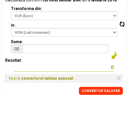
Calculeaza conform
cursului valutar BNR
din
5 Ianuarie 2018
:
Transforma din:
in:
Suma:
Rezultat:
Vezi si
convertorul valutar avansat
CONVERTOR VALUTAR