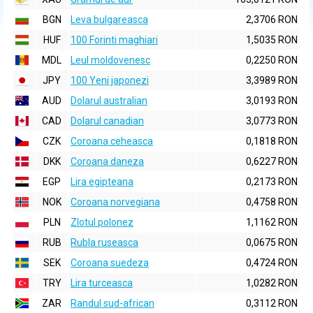
BGN
Leva bulgareasca
2,3706 RON
HUF
100 Forinti maghiari
1,5035 RON
MDL
Leul moldovenesc
0,2250 RON
JPY
100 Yeni japonezi
3,3989 RON
AUD
Dolarul australian
3,0193 RON
CAD
Dolarul canadian
3,0773 RON
CZK
Coroana ceheasca
0,1818 RON
DKK
Coroana daneza
0,6227 RON
EGP
Lira egipteana
0,2173 RON
NOK
Coroana norvegiana
0,4758 RON
PLN
Zlotul polonez
1,1162 RON
RUB
Rubla ruseasca
0,0675 RON
SEK
Coroana suedeza
0,4724 RON
TRY
Lira turceasca
1,0282 RON
ZAR
Randul sud-african
0,3112 RON