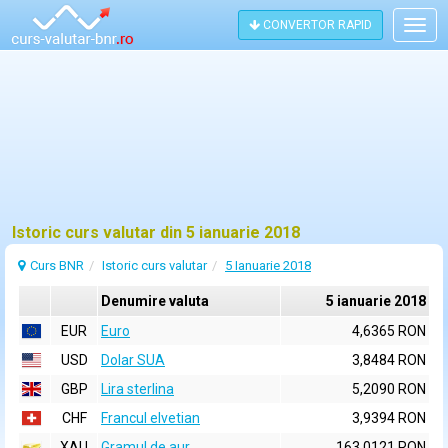
CONVERTOR RAPID
Togg
navig
Istoric curs valutar din 5 ianuarie 2018
Curs BNR
Istoric curs valutar
5 Ianuarie 2018
Denumire valuta
5 ianuarie 2018
EUR
Euro
4,6365 RON
USD
Dolar SUA
3,8484 RON
GBP
Lira sterlina
5,2090 RON
CHF
Francul elvetian
3,9394 RON
XAU
Gramul de aur
163,0121 RON