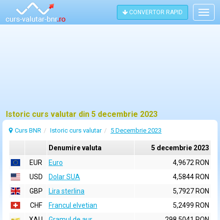
CONVERTOR RAPID
Togg
navig
Istoric curs valutar din 5 decembrie 2023
Curs BNR
Istoric curs valutar
5 Decembrie 2023
Denumire valuta
5 decembrie 2023
EUR
Euro
4,9672 RON
USD
Dolar SUA
4,5844 RON
GBP
Lira sterlina
5,7927 RON
CHF
Francul elvetian
5,2499 RON
XAU
Gramul de aur
298,5041 RON