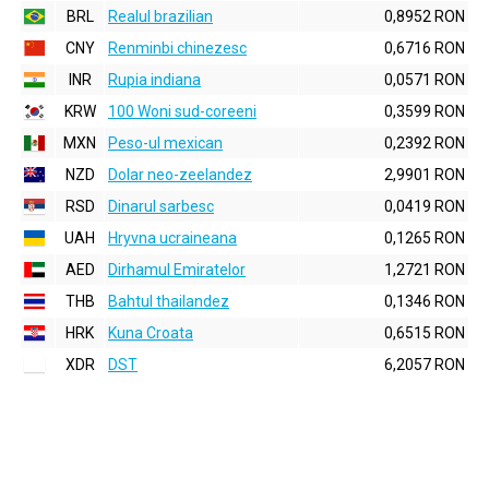
BRL
Realul brazilian
0,8952 RON
CNY
Renminbi chinezesc
0,6716 RON
INR
Rupia indiana
0,0571 RON
KRW
100 Woni sud-coreeni
0,3599 RON
MXN
Peso-ul mexican
0,2392 RON
NZD
Dolar neo-zeelandez
2,9901 RON
RSD
Dinarul sarbesc
0,0419 RON
UAH
Hryvna ucraineana
0,1265 RON
AED
Dirhamul Emiratelor
1,2721 RON
THB
Bahtul thailandez
0,1346 RON
HRK
Kuna Croata
0,6515 RON
XDR
DST
6,2057 RON