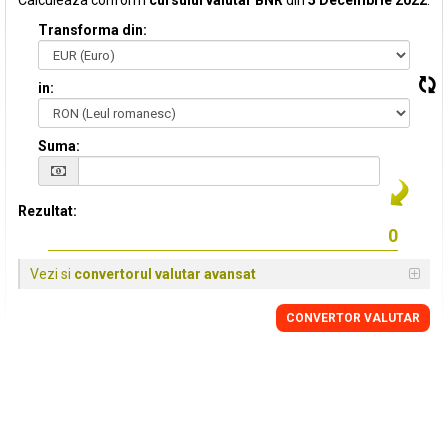
Calculeaza conform
cursului valutar BNR
din
5 Decembrie 2022
:
Transforma din:
in:
Suma:
Rezultat:
Vezi si
convertorul valutar avansat
CONVERTOR VALUTAR