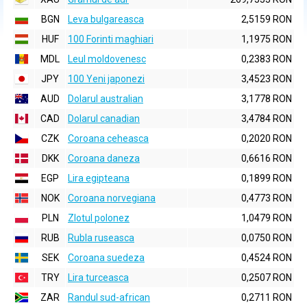
BGN
Leva bulgareasca
2,5159 RON
HUF
100 Forinti maghiari
1,1975 RON
MDL
Leul moldovenesc
0,2383 RON
JPY
100 Yeni japonezi
3,4523 RON
AUD
Dolarul australian
3,1778 RON
CAD
Dolarul canadian
3,4784 RON
CZK
Coroana ceheasca
0,2020 RON
DKK
Coroana daneza
0,6616 RON
EGP
Lira egipteana
0,1899 RON
NOK
Coroana norvegiana
0,4773 RON
PLN
Zlotul polonez
1,0479 RON
RUB
Rubla ruseasca
0,0750 RON
SEK
Coroana suedeza
0,4524 RON
TRY
Lira turceasca
0,2507 RON
ZAR
Randul sud-african
0,2711 RON