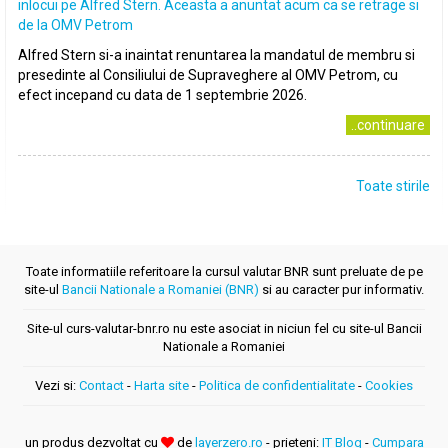
inlocui pe Alfred Stern. Aceasta a anuntat acum ca se retrage si
de la OMV Petrom
Alfred Stern si-a inaintat renuntarea la mandatul de membru si
presedinte al Consiliului de Supraveghere al OMV Petrom, cu
efect incepand cu data de 1 septembrie 2026.
..continuare
Toate stirile
Toate informatiile referitoare la cursul valutar BNR sunt preluate de pe
site-ul
Bancii Nationale a Romaniei (BNR)
si au caracter pur informativ.
Site-ul curs-valutar-bnr.ro nu este asociat in niciun fel cu site-ul Bancii
Nationale a Romaniei
Vezi si:
Contact
-
Harta site
-
Politica de confidentialitate
-
Cookies
un produs dezvoltat cu
de
layerzero.ro
- prieteni:
IT Blog
-
Cumpara