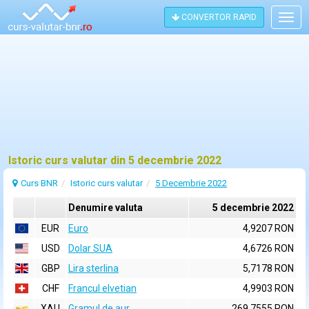
CONVERTOR RAPID
Togg
navig
Istoric curs valutar din 5 decembrie 2022
Curs BNR
Istoric curs valutar
5 Decembrie 2022
Denumire valuta
5 decembrie 2022
EUR
Euro
4,9207 RON
USD
Dolar SUA
4,6726 RON
GBP
Lira sterlina
5,7178 RON
CHF
Francul elvetian
4,9903 RON
XAU
Gramul de aur
269,7555 RON