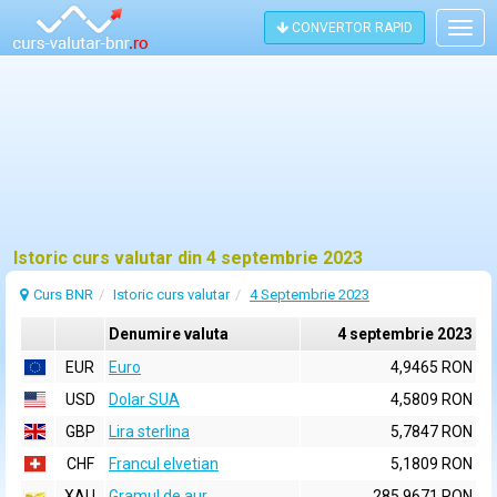
CONVERTOR RAPID
Togg
navig
Istoric curs valutar din 4 septembrie 2023
Curs BNR
Istoric curs valutar
4 Septembrie 2023
Denumire valuta
4 septembrie 2023
EUR
Euro
4,9465 RON
USD
Dolar SUA
4,5809 RON
GBP
Lira sterlina
5,7847 RON
CHF
Francul elvetian
5,1809 RON
XAU
Gramul de aur
285,9671 RON