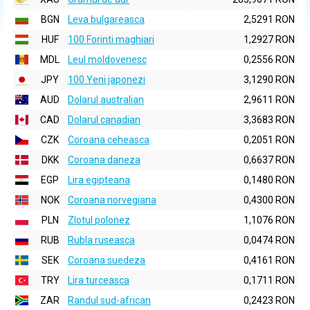
BGN
Leva bulgareasca
2,5291 RON
HUF
100 Forinti maghiari
1,2927 RON
MDL
Leul moldovenesc
0,2556 RON
JPY
100 Yeni japonezi
3,1290 RON
AUD
Dolarul australian
2,9611 RON
CAD
Dolarul canadian
3,3683 RON
CZK
Coroana ceheasca
0,2051 RON
DKK
Coroana daneza
0,6637 RON
EGP
Lira egipteana
0,1480 RON
NOK
Coroana norvegiana
0,4300 RON
PLN
Zlotul polonez
1,1076 RON
RUB
Rubla ruseasca
0,0474 RON
SEK
Coroana suedeza
0,4161 RON
TRY
Lira turceasca
0,1711 RON
ZAR
Randul sud-african
0,2423 RON