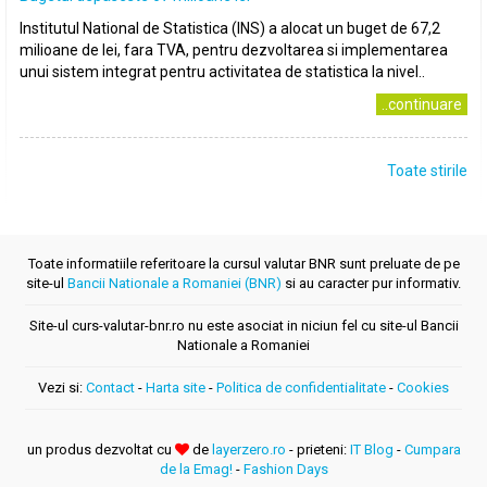
Institutul National de Statistica (INS) a alocat un buget de 67,2
milioane de lei, fara TVA, pentru dezvoltarea si implementarea
unui sistem integrat pentru activitatea de statistica la nivel..
..continuare
Toate stirile
Toate informatiile referitoare la cursul valutar BNR sunt preluate de pe
site-ul
Bancii Nationale a Romaniei (BNR)
si au caracter pur informativ.
Site-ul curs-valutar-bnr.ro nu este asociat in niciun fel cu site-ul Bancii
Nationale a Romaniei
Vezi si:
Contact
-
Harta site
-
Politica de confidentialitate
-
Cookies
un produs dezvoltat cu
de
layerzero.ro
- prieteni:
IT Blog
-
Cumpara
de la Emag!
-
Fashion Days