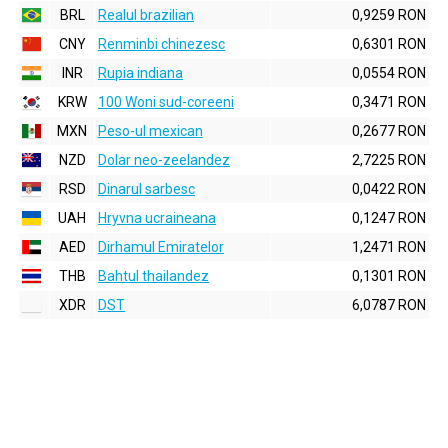
BRL
Realul brazilian
0,9259 RON
CNY
Renminbi chinezesc
0,6301 RON
INR
Rupia indiana
0,0554 RON
KRW
100 Woni sud-coreeni
0,3471 RON
MXN
Peso-ul mexican
0,2677 RON
NZD
Dolar neo-zeelandez
2,7225 RON
RSD
Dinarul sarbesc
0,0422 RON
UAH
Hryvna ucraineana
0,1247 RON
AED
Dirhamul Emiratelor
1,2471 RON
THB
Bahtul thailandez
0,1301 RON
XDR
DST
6,0787 RON