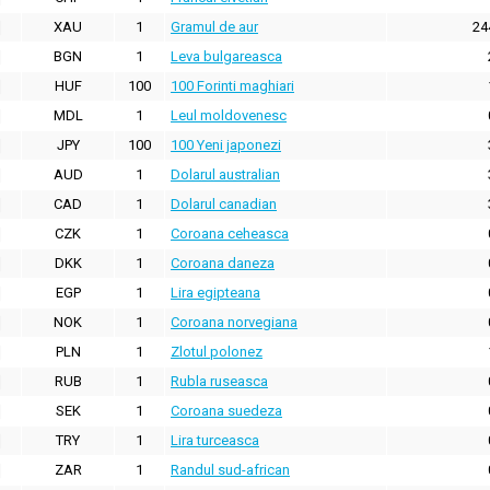
XAU
1
Gramul de aur
24
BGN
1
Leva bulgareasca
HUF
100
100 Forinti maghiari
MDL
1
Leul moldovenesc
JPY
100
100 Yeni japonezi
AUD
1
Dolarul australian
CAD
1
Dolarul canadian
CZK
1
Coroana ceheasca
DKK
1
Coroana daneza
EGP
1
Lira egipteana
NOK
1
Coroana norvegiana
PLN
1
Zlotul polonez
RUB
1
Rubla ruseasca
SEK
1
Coroana suedeza
TRY
1
Lira turceasca
ZAR
1
Randul sud-african