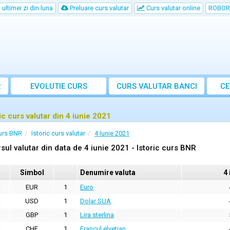
ultimei zi din luna
Preluare curs valutar
Curs valutar online
ROBOR
R
EVOLUTIE CURS
CURS
VALUTAR
BANCI
CE
ic curs valutar din 4 iunie 2021
urs BNR
Istoric curs valutar
4 Iunie 2021
sul valutar din data de 4 iunie 2021 - Istoric curs BNR
Simbol
Denumire valuta
4 
EUR
1
Euro
USD
1
Dolar SUA
GBP
1
Lira sterlina
CHF
1
Francul elvetian