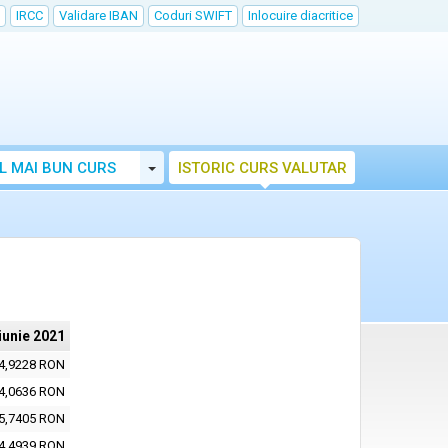
IRCC
Validare IBAN
Coduri SWIFT
Inlocuire diacritice
Toggle Dropdown
L MAI BUN CURS
ISTORIC CURS VALUTAR
iunie 2021
4,9228 RON
4,0636 RON
5,7405 RON
4,4939 RON