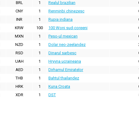
BRL
1
Realul brazilian
CNY
1
Renminbi chinezesc
INR
1
Rupia indiana
KRW
100
100 Woni sud-coreeni
MXN
1
Peso-ul mexican
NZD
1
Dolar neo-zeelandez
RSD
1
Dinarul sarbesc
UAH
1
Hryvna ucraineana
AED
1
Dirhamul Emiratelor
THB
1
Bahtul thailandez
HRK
1
Kuna Croata
XDR
1
DST