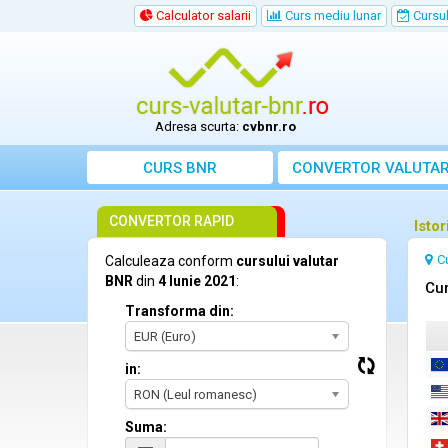
Calculator salarii
Curs mediu lunar
Cursul 
Adresa scurta:
cvbnr.ro
CURS BNR
CONVERTOR VALUTA
CONVERTOR RAPID
Istor
C
Calculeaza conform
cursului valutar
BNR
din
4 Iunie 2021
:
Cur
Transforma din:
EUR (Euro)
in:
RON (Leul romanesc)
Suma: