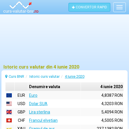
CONVERTOR RAPID
Togg
navig
Istoric curs valutar din 4 iunie 2020
Curs BNR
Istoric curs valutar
4 Iunie 2020
Denumire valuta
4 iunie 2020
EUR
Euro
4,8387 RON
USD
Dolar SUA
4,3203 RON
GBP
Lira sterlina
5,4094 RON
CHF
Francul elvetian
4,5005 RON
XAU
Gramul de aur
237,1382 RON