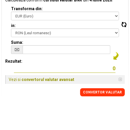
Calculeaza conform
cursului valutar BNR
din
4 Iunie 2020
:
Transforma din:
in:
Suma:
Rezultat:
Vezi si
convertorul valutar avansat
CONVERTOR VALUTAR