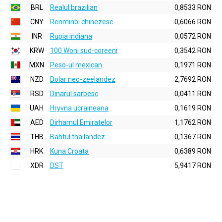
BRL
Realul brazilian
0,8533 RON
CNY
Renminbi chinezesc
0,6066 RON
INR
Rupia indiana
0,0572 RON
KRW
100 Woni sud-coreeni
0,3542 RON
MXN
Peso-ul mexican
0,1971 RON
NZD
Dolar neo-zeelandez
2,7692 RON
RSD
Dinarul sarbesc
0,0411 RON
UAH
Hryvna ucraineana
0,1619 RON
AED
Dirhamul Emiratelor
1,1762 RON
THB
Bahtul thailandez
0,1367 RON
HRK
Kuna Croata
0,6389 RON
XDR
DST
5,9417 RON