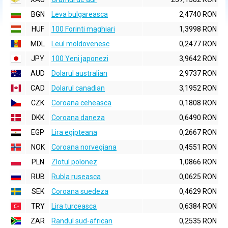
BGN
Leva bulgareasca
2,4740 RON
HUF
100 Forinti maghiari
1,3998 RON
MDL
Leul moldovenesc
0,2477 RON
JPY
100 Yeni japonezi
3,9642 RON
AUD
Dolarul australian
2,9737 RON
CAD
Dolarul canadian
3,1952 RON
CZK
Coroana ceheasca
0,1808 RON
DKK
Coroana daneza
0,6490 RON
EGP
Lira egipteana
0,2667 RON
NOK
Coroana norvegiana
0,4551 RON
PLN
Zlotul polonez
1,0866 RON
RUB
Rubla ruseasca
0,0625 RON
SEK
Coroana suedeza
0,4629 RON
TRY
Lira turceasca
0,6384 RON
ZAR
Randul sud-african
0,2535 RON