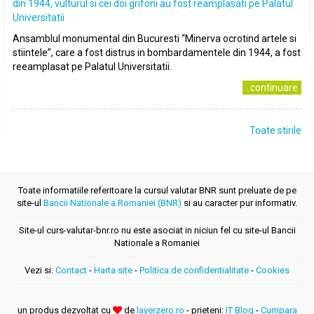
din 1944, vulturul si cei doi grifoni au fost reamplasati pe Palatul
Universitatii
Ansamblul monumental din Bucuresti “Minerva ocrotind artele si
stiintele”, care a fost distrus in bombardamentele din 1944, a fost
reeamplasat pe Palatul Universitatii.
..continuare
Toate stirile
Toate informatiile referitoare la cursul valutar BNR sunt preluate de pe
site-ul
Bancii Nationale a Romaniei (BNR)
si au caracter pur informativ.
Site-ul curs-valutar-bnr.ro nu este asociat in niciun fel cu site-ul Bancii
Nationale a Romaniei
Vezi si:
Contact
-
Harta site
-
Politica de confidentialitate
-
Cookies
un produs dezvoltat cu
de
layerzero.ro
- prieteni:
IT Blog
-
Cumpara