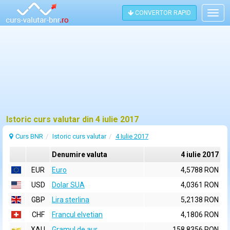
CONVERTOR RAPID
Togg
navig
Istoric curs valutar din 4 iulie 2017
Curs BNR
Istoric curs valutar
4 Iulie 2017
Denumire valuta
4 iulie 2017
EUR
Euro
4,5788 RON
USD
Dolar SUA
4,0361 RON
GBP
Lira sterlina
5,2138 RON
CHF
Francul elvetian
4,1806 RON
XAU
Gramul de aur
158,8356 RON