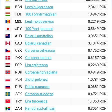
BGN
Leva bulgareasca
2,3411 RON
HUF
100 Forinti maghiari
1,4847 RON
MDL
Leul moldovenesc
0,2219 RON
JPY
100 Yeni japonezi
3,5649 RON
AUD
Dolarul australian
3,0651 RON
CAD
Dolarul canadian
3,1014 RON
CZK
Coroana ceheasca
0,1752 RON
DKK
Coroana daneza
0,6157 RON
EGP
Lira egipteana
0,2260 RON
NOK
Coroana norvegiana
0,4819 RON
PLN
Zlotul polonez
1,0784 RON
RUB
Rubla ruseasca
0,0681 RON
SEK
Coroana suedeza
0,4721 RON
TRY
Lira turceasca
1,1353 RON
ZAR
Randul sud-african
0,3051 RON