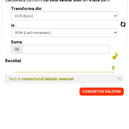
Calculeaza conform
cursului valutar BNR
din
4 Iulie 2017
:
Transforma din:
in:
Suma:
Rezultat:
Vezi si
convertorul valutar avansat
CONVERTOR VALUTAR