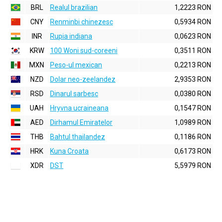
BRL
Realul brazilian
1,2223 RON
CNY
Renminbi chinezesc
0,5934 RON
INR
Rupia indiana
0,0623 RON
KRW
100 Woni sud-coreeni
0,3511 RON
MXN
Peso-ul mexican
0,2213 RON
NZD
Dolar neo-zeelandez
2,9353 RON
RSD
Dinarul sarbesc
0,0380 RON
UAH
Hryvna ucraineana
0,1547 RON
AED
Dirhamul Emiratelor
1,0989 RON
THB
Bahtul thailandez
0,1186 RON
HRK
Kuna Croata
0,6173 RON
XDR
DST
5,5979 RON