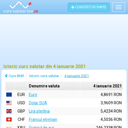
CONVERTOR RAPID
Togg
navig
Istoric curs valutar din 4 ianuarie 2021
Curs BNR
Istoric curs valutar
4 Ianuarie 2021
Denumire valuta
4 ianuarie 2021
EUR
Euro
4,8691 RON
USD
Dolar SUA
3,9609 RON
GBP
Lira sterlina
5,4234 RON
CHF
Francul elvetian
4,5036 RON
XAU
Gramul de aur
246,2338 RON