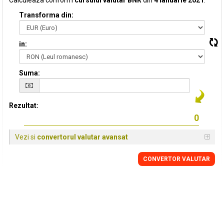
Calculeaza conform
cursului valutar BNR
din
4 Ianuarie 2021
:
Transforma din:
in:
Suma:
Rezultat:
Vezi si
convertorul valutar avansat
CONVERTOR VALUTAR