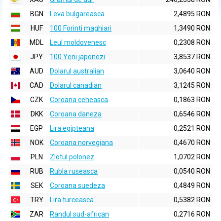
BGN
Leva bulgareasca
2,4895 RON
HUF
100 Forinti maghiari
1,3490 RON
MDL
Leul moldovenesc
0,2308 RON
JPY
100 Yeni japonezi
3,8537 RON
AUD
Dolarul australian
3,0640 RON
CAD
Dolarul canadian
3,1245 RON
CZK
Coroana ceheasca
0,1863 RON
DKK
Coroana daneza
0,6546 RON
EGP
Lira egipteana
0,2521 RON
NOK
Coroana norvegiana
0,4670 RON
PLN
Zlotul polonez
1,0702 RON
RUB
Rubla ruseasca
0,0540 RON
SEK
Coroana suedeza
0,4849 RON
TRY
Lira turceasca
0,5382 RON
ZAR
Randul sud-african
0,2716 RON