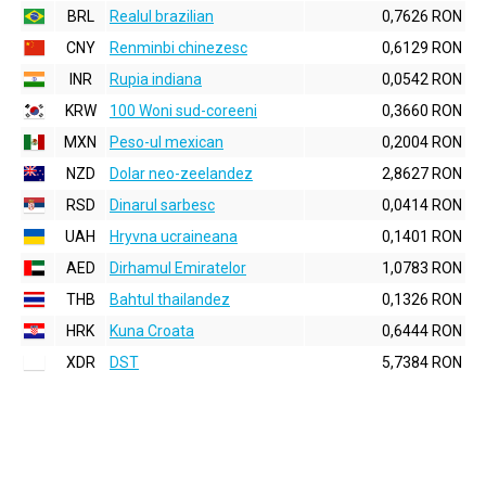
BRL
Realul brazilian
0,7626 RON
CNY
Renminbi chinezesc
0,6129 RON
INR
Rupia indiana
0,0542 RON
KRW
100 Woni sud-coreeni
0,3660 RON
MXN
Peso-ul mexican
0,2004 RON
NZD
Dolar neo-zeelandez
2,8627 RON
RSD
Dinarul sarbesc
0,0414 RON
UAH
Hryvna ucraineana
0,1401 RON
AED
Dirhamul Emiratelor
1,0783 RON
THB
Bahtul thailandez
0,1326 RON
HRK
Kuna Croata
0,6444 RON
XDR
DST
5,7384 RON