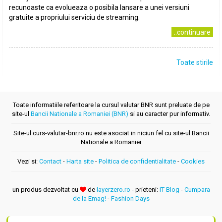
recunoaste ca evolueaza o posibila lansare a unei versiuni
gratuite a propriului serviciu de streaming.
..continuare
Toate stirile
Toate informatiile referitoare la cursul valutar BNR sunt preluate de pe
site-ul
Bancii Nationale a Romaniei (BNR)
si au caracter pur informativ.
Site-ul curs-valutar-bnr.ro nu este asociat in niciun fel cu site-ul Bancii
Nationale a Romaniei
Vezi si:
Contact
-
Harta site
-
Politica de confidentialitate
-
Cookies
un produs dezvoltat cu
de
layerzero.ro
- prieteni:
IT Blog
-
Cumpara
de la Emag!
-
Fashion Days