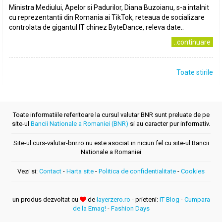
Ministra Mediului, Apelor si Padurilor, Diana Buzoianu, s-a intalnit
cu reprezentantii din Romania ai TikTok, reteaua de socializare
controlata de gigantul IT chinez ByteDance, releva date..
..continuare
Toate stirile
Toate informatiile referitoare la cursul valutar BNR sunt preluate de pe
site-ul
Bancii Nationale a Romaniei (BNR)
si au caracter pur informativ.
Site-ul curs-valutar-bnr.ro nu este asociat in niciun fel cu site-ul Bancii
Nationale a Romaniei
Vezi si:
Contact
-
Harta site
-
Politica de confidentialitate
-
Cookies
un produs dezvoltat cu
de
layerzero.ro
- prieteni:
IT Blog
-
Cumpara
de la Emag!
-
Fashion Days