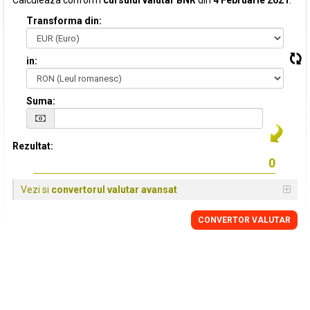
Calculeaza conform
cursului valutar BNR
din
4 Februarie 2021
:
Transforma din:
in:
Suma:
Rezultat:
Vezi si
convertorul valutar avansat
CONVERTOR VALUTAR