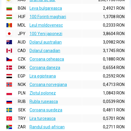
BGN
Leva bulgareasca
2,4921 RON
HUF
100 Forinti maghiari
1,3708 RON
MDL
Leul moldovenesc
0,2333 RON
JPY
100 Yeni japonezi
3,8604 RON
AUD
Dolarul australian
3,0982 RON
CAD
Dolarul canadian
3,1745 RON
CZK
Coroana ceheasca
0,1880 RON
DKK
Coroana daneza
0,6554 RON
EGP
Lira egipteana
0,2592 RON
NOK
Coroana norvegiana
0,4713 RON
PLN
Zlotul polonez
1,0843 RON
RUB
Rubla ruseasca
0,0539 RON
SEK
Coroana suedeza
0,4811 RON
TRY
Lira turceasca
0,5701 RON
ZAR
Randul sud-african
0,2711 RON