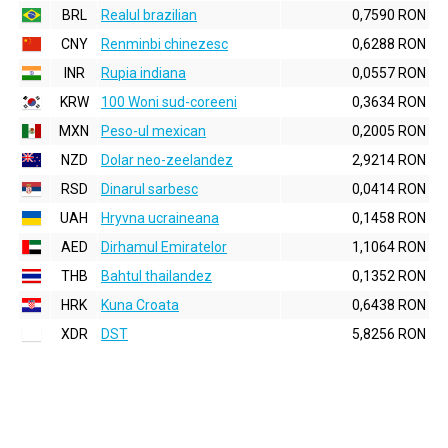
BRL
Realul brazilian
0,7590 RON
CNY
Renminbi chinezesc
0,6288 RON
INR
Rupia indiana
0,0557 RON
KRW
100 Woni sud-coreeni
0,3634 RON
MXN
Peso-ul mexican
0,2005 RON
NZD
Dolar neo-zeelandez
2,9214 RON
RSD
Dinarul sarbesc
0,0414 RON
UAH
Hryvna ucraineana
0,1458 RON
AED
Dirhamul Emiratelor
1,1064 RON
THB
Bahtul thailandez
0,1352 RON
HRK
Kuna Croata
0,6438 RON
XDR
DST
5,8256 RON