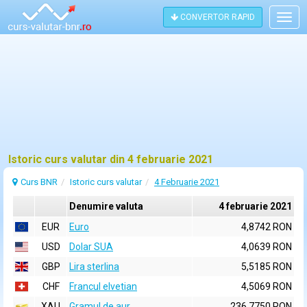
CONVERTOR RAPID
Togg
navig
Istoric curs valutar din 4 februarie 2021
Curs BNR
Istoric curs valutar
4 Februarie 2021
Denumire valuta
4 februarie 2021
EUR
Euro
4,8742 RON
USD
Dolar SUA
4,0639 RON
GBP
Lira sterlina
5,5185 RON
CHF
Francul elvetian
4,5069 RON
XAU
Gramul de aur
236,7750 RON