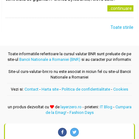
..continuare
Toate stirile
Toate informatiile referitoare la cursul valutar BNR sunt preluate de pe
site-ul
Bancii Nationale a Romaniei (BNR)
si au caracter pur informativ.
Site-ul curs-valutar-bnr.ro nu este asociat in niciun fel cu site-ul Bancii
Nationale a Romaniei
Vezi si:
Contact
-
Harta site
-
Politica de confidentialitate
-
Cookies
un produs dezvoltat cu
de
layerzero.ro
- prieteni:
IT Blog
-
Cumpara
de la Emag!
-
Fashion Days