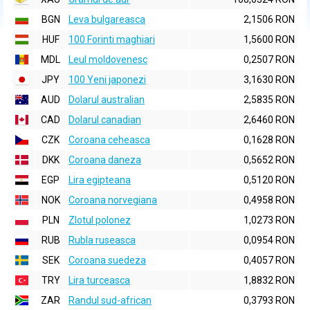
BGN
Leva bulgareasca
2,1506 RON
HUF
100 Forinti maghiari
1,5600 RON
MDL
Leul moldovenesc
0,2507 RON
JPY
100 Yeni japonezi
3,1630 RON
AUD
Dolarul australian
2,5835 RON
CAD
Dolarul canadian
2,6460 RON
CZK
Coroana ceheasca
0,1628 RON
DKK
Coroana daneza
0,5652 RON
EGP
Lira egipteana
0,5120 RON
NOK
Coroana norvegiana
0,4958 RON
PLN
Zlotul polonez
1,0273 RON
RUB
Rubla ruseasca
0,0954 RON
SEK
Coroana suedeza
0,4057 RON
TRY
Lira turceasca
1,8832 RON
ZAR
Randul sud-african
0,3793 RON