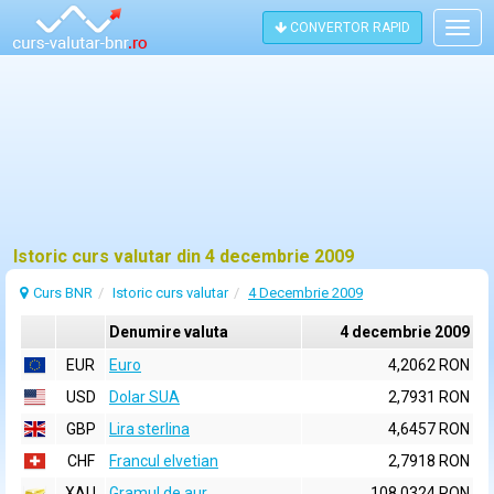
CONVERTOR RAPID
Togg
navig
Istoric curs valutar din 4 decembrie 2009
Curs BNR
Istoric curs valutar
4 Decembrie 2009
Denumire valuta
4 decembrie 2009
EUR
Euro
4,2062 RON
USD
Dolar SUA
2,7931 RON
GBP
Lira sterlina
4,6457 RON
CHF
Francul elvetian
2,7918 RON
XAU
Gramul de aur
108,0324 RON