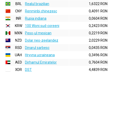
BRL
Realul brazilian
1,6322 RON
CNY
Renminbi chinezesc
0,4091 RON
INR
Rupia indiana
0,0604 RON
KRW
100 Woni sud-coreeni
0,2423 RON
MXN
Peso-ul mexican
0,2219 RON
NZD
Dolar neo-zeelandez
2,0229 RON
RSD
Dinarul sarbesc
0,0435 RON
UAH
Hryvna ucraineana
0,3496 RON
AED
Dirhamul Emiratelor
0,7604 RON
XDR
DST
4,4839 RON