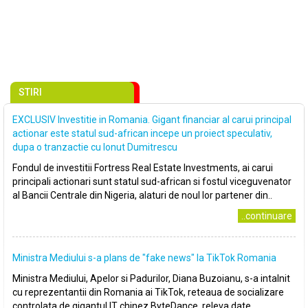
STIRI
EXCLUSIV Investitie in Romania. Gigant financiar al carui principal
actionar este statul sud-african incepe un proiect speculativ,
dupa o tranzactie cu Ionut Dumitrescu
Fondul de investitii Fortress Real Estate Investments, ai carui
principali actionari sunt statul sud-african si fostul viceguvenator
al Bancii Centrale din Nigeria, alaturi de noul lor partener din..
..continuare
Ministra Mediului s-a plans de ″fake news″ la TikTok Romania
Ministra Mediului, Apelor si Padurilor, Diana Buzoianu, s-a intalnit
cu reprezentantii din Romania ai TikTok, reteaua de socializare
controlata de gigantul IT chinez ByteDance, releva date..