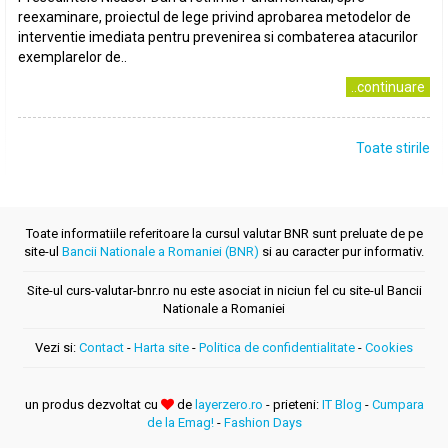
reexaminare, proiectul de lege privind aprobarea metodelor de
interventie imediata pentru prevenirea si combaterea atacurilor
exemplarelor de..
..continuare
Toate stirile
Toate informatiile referitoare la cursul valutar BNR sunt preluate de pe
site-ul
Bancii Nationale a Romaniei (BNR)
si au caracter pur informativ.
Site-ul curs-valutar-bnr.ro nu este asociat in niciun fel cu site-ul Bancii
Nationale a Romaniei
Vezi si:
Contact
-
Harta site
-
Politica de confidentialitate
-
Cookies
un produs dezvoltat cu
de
layerzero.ro
- prieteni:
IT Blog
-
Cumpara
de la Emag!
-
Fashion Days