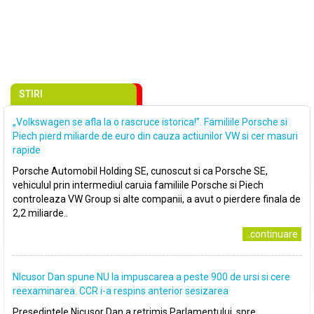
STIRI
„Volkswagen se afla la o rascruce istorica!”. Familiile Porsche si
Piech pierd miliarde de euro din cauza actiunilor VW si cer masuri
rapide
Porsche Automobil Holding SE, cunoscut si ca Porsche SE,
vehiculul prin intermediul caruia familiile Porsche si Piech
controleaza VW Group si alte companii, a avut o pierdere finala de
2,2 miliarde..
..continuare
NIcusor Dan spune NU la impuscarea a peste 900 de ursi si cere
reexaminarea. CCR i-a respins anterior sesizarea
Presedintele Nicusor Dan a retrimis Parlamentului, spre