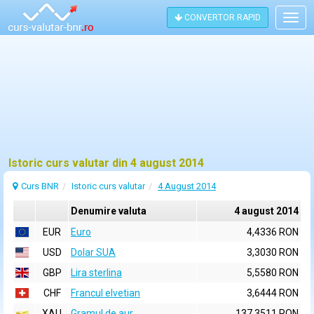
CONVERTOR RAPID
Togg
navig
Istoric curs valutar din 4 august 2014
Curs BNR
Istoric curs valutar
4 August 2014
Denumire valuta
4 august 2014
EUR
Euro
4,4336 RON
USD
Dolar SUA
3,3030 RON
GBP
Lira sterlina
5,5580 RON
CHF
Francul elvetian
3,6444 RON
XAU
Gramul de aur
137,3511 RON