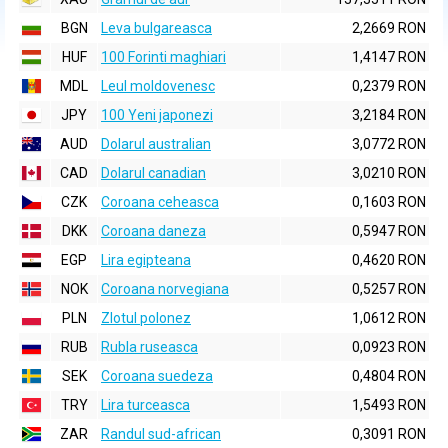
BGN
Leva bulgareasca
2,2669 RON
HUF
100 Forinti maghiari
1,4147 RON
MDL
Leul moldovenesc
0,2379 RON
JPY
100 Yeni japonezi
3,2184 RON
AUD
Dolarul australian
3,0772 RON
CAD
Dolarul canadian
3,0210 RON
CZK
Coroana ceheasca
0,1603 RON
DKK
Coroana daneza
0,5947 RON
EGP
Lira egipteana
0,4620 RON
NOK
Coroana norvegiana
0,5257 RON
PLN
Zlotul polonez
1,0612 RON
RUB
Rubla ruseasca
0,0923 RON
SEK
Coroana suedeza
0,4804 RON
TRY
Lira turceasca
1,5493 RON
ZAR
Randul sud-african
0,3091 RON