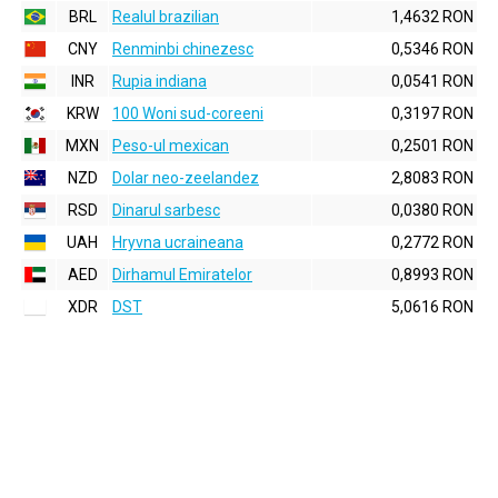
BRL
Realul brazilian
1,4632 RON
CNY
Renminbi chinezesc
0,5346 RON
INR
Rupia indiana
0,0541 RON
KRW
100 Woni sud-coreeni
0,3197 RON
MXN
Peso-ul mexican
0,2501 RON
NZD
Dolar neo-zeelandez
2,8083 RON
RSD
Dinarul sarbesc
0,0380 RON
UAH
Hryvna ucraineana
0,2772 RON
AED
Dirhamul Emiratelor
0,8993 RON
XDR
DST
5,0616 RON