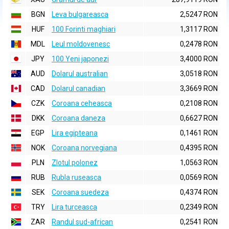
BGN
Leva bulgareasca
2,5247 RON
HUF
100 Forinti maghiari
1,3117 RON
MDL
Leul moldovenesc
0,2478 RON
JPY
100 Yeni japonezi
3,4000 RON
AUD
Dolarul australian
3,0518 RON
CAD
Dolarul canadian
3,3669 RON
CZK
Coroana ceheasca
0,2108 RON
DKK
Coroana daneza
0,6627 RON
EGP
Lira egipteana
0,1461 RON
NOK
Coroana norvegiana
0,4395 RON
PLN
Zlotul polonez
1,0563 RON
RUB
Rubla ruseasca
0,0569 RON
SEK
Coroana suedeza
0,4374 RON
TRY
Lira turceasca
0,2349 RON
ZAR
Randul sud-african
0,2541 RON