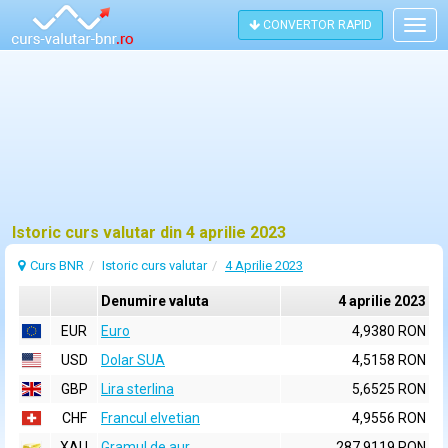
CONVERTOR RAPID
Togg
navig
Istoric curs valutar din 4 aprilie 2023
Curs BNR
Istoric curs valutar
4 Aprilie 2023
Denumire valuta
4 aprilie 2023
EUR
Euro
4,9380 RON
USD
Dolar SUA
4,5158 RON
GBP
Lira sterlina
5,6525 RON
CHF
Francul elvetian
4,9556 RON
XAU
Gramul de aur
287,9119 RON