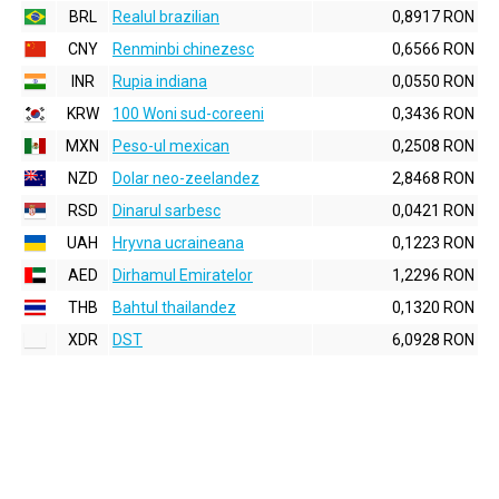
BRL
Realul brazilian
0,8917 RON
CNY
Renminbi chinezesc
0,6566 RON
INR
Rupia indiana
0,0550 RON
KRW
100 Woni sud-coreeni
0,3436 RON
MXN
Peso-ul mexican
0,2508 RON
NZD
Dolar neo-zeelandez
2,8468 RON
RSD
Dinarul sarbesc
0,0421 RON
UAH
Hryvna ucraineana
0,1223 RON
AED
Dirhamul Emiratelor
1,2296 RON
THB
Bahtul thailandez
0,1320 RON
XDR
DST
6,0928 RON