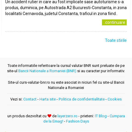
Un accident rutier in care au fost implicate sase autoturisme s-a
produs, duminica, pe Autostrada A2 Bucuresti-Constanta, in zona
localitatii Cernavoda, judetul Constanta, traficul in zona fiind..
..continuare
Toate stirile
Toate informatiile referitoare la cursul valutar BNR sunt preluate de pe
site-ul
Bancii Nationale a Romaniei (BNR)
si au caracter pur informativ.
Site-ul curs-valutar-bnr.ro nu este asociat in niciun fel cu site-ul Bancii
Nationale a Romaniei
Vezi si:
Contact
-
Harta site
-
Politica de confidentialitate
-
Cookies
un produs dezvoltat cu
de
layerzero.ro
- prieteni:
IT Blog
-
Cumpara
de la Emag!
-
Fashion Days