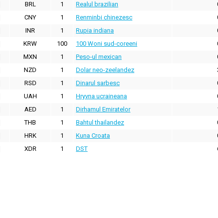
BRL
1
Realul brazilian
CNY
1
Renminbi chinezesc
INR
1
Rupia indiana
KRW
100
100 Woni sud-coreeni
MXN
1
Peso-ul mexican
NZD
1
Dolar neo-zeelandez
RSD
1
Dinarul sarbesc
UAH
1
Hryvna ucraineana
AED
1
Dirhamul Emiratelor
THB
1
Bahtul thailandez
HRK
1
Kuna Croata
XDR
1
DST