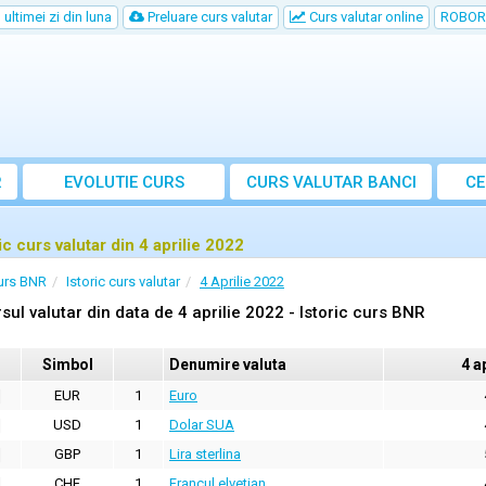
ultimei zi din luna
Preluare curs valutar
Curs valutar online
ROBOR
R
EVOLUTIE CURS
CURS
VALUTAR
BANCI
CE
ic curs valutar din 4 aprilie 2022
urs BNR
Istoric curs valutar
4 Aprilie 2022
sul valutar din data de 4 aprilie 2022 - Istoric curs BNR
Simbol
Denumire valuta
4 a
EUR
1
Euro
USD
1
Dolar SUA
GBP
1
Lira sterlina
CHF
1
Francul elvetian