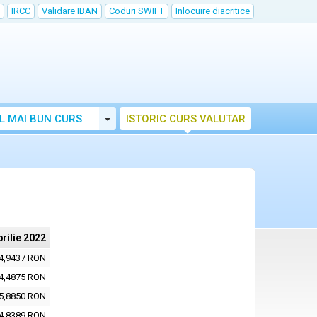
IRCC
Validare IBAN
Coduri SWIFT
Inlocuire diacritice
Toggle Dropdown
L MAI BUN CURS
ISTORIC CURS VALUTAR
prilie 2022
4,9437 RON
4,4875 RON
5,8850 RON
4,8389 RON