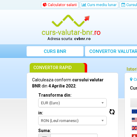
Calculator salarii
Curs mediu lunar
Cursul 
Adresa scurta:
cvbnr.ro
CURS BNR
CONVERTOR VALUTA
CONVERTOR RAPID
Istor
C
Calculeaza conform
cursului valutar
BNR
din
4 Aprilie 2022
:
Cur
Transforma din:
EUR (Euro)
in:
RON (Leul romanesc)
Suma: