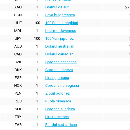
XAU
1
Gramul de aur
27
BGN
1
Leva bulgareasca
HUF
100
100 Forinti maghiari
MDL
1
Leul moldovenesc
JPY
100
100 Yeni japonezi
AUD
1
Dolarul australian
CAD
1
Dolarul canadian
CZK
1
Coroana ceheasca
DKK
1
Coroana daneza
EGP
1
Lira egipteana
NOK
1
Coroana norvegiana
PLN
1
Zlotul polonez
RUB
1
Rubla ruseasca
SEK
1
Coroana suedeza
TRY
1
Lira turceasca
ZAR
1
Randul sud-african