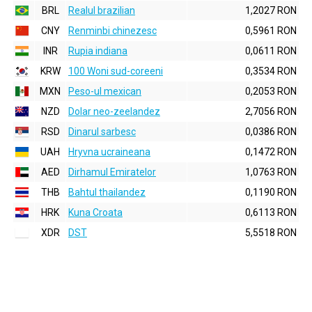
BRL
Realul brazilian
1,2027 RON
CNY
Renminbi chinezesc
0,5961 RON
INR
Rupia indiana
0,0611 RON
KRW
100 Woni sud-coreeni
0,3534 RON
MXN
Peso-ul mexican
0,2053 RON
NZD
Dolar neo-zeelandez
2,7056 RON
RSD
Dinarul sarbesc
0,0386 RON
UAH
Hryvna ucraineana
0,1472 RON
AED
Dirhamul Emiratelor
1,0763 RON
THB
Bahtul thailandez
0,1190 RON
HRK
Kuna Croata
0,6113 RON
XDR
DST
5,5518 RON