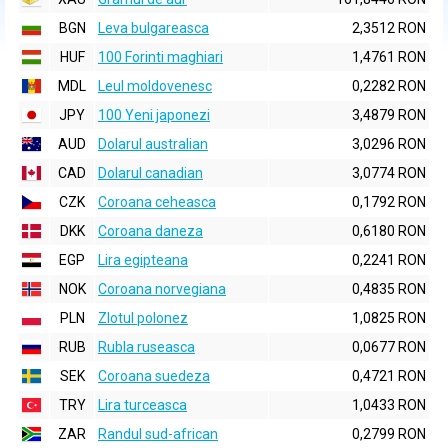
BGN
Leva bulgareasca
2,3512 RON
HUF
100 Forinti maghiari
1,4761 RON
MDL
Leul moldovenesc
0,2282 RON
JPY
100 Yeni japonezi
3,4879 RON
AUD
Dolarul australian
3,0296 RON
CAD
Dolarul canadian
3,0774 RON
CZK
Coroana ceheasca
0,1792 RON
DKK
Coroana daneza
0,6180 RON
EGP
Lira egipteana
0,2241 RON
NOK
Coroana norvegiana
0,4835 RON
PLN
Zlotul polonez
1,0825 RON
RUB
Rubla ruseasca
0,0677 RON
SEK
Coroana suedeza
0,4721 RON
TRY
Lira turceasca
1,0433 RON
ZAR
Randul sud-african
0,2799 RON