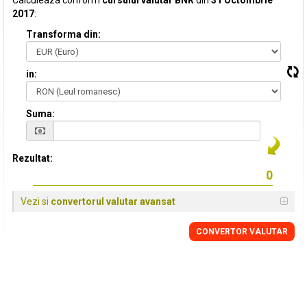
Calculeaza conform
cursului valutar BNR
din
31 Octombrie
2017
:
Transforma din:
in:
Suma:
Rezultat:
Vezi si
convertorul valutar avansat
CONVERTOR VALUTAR