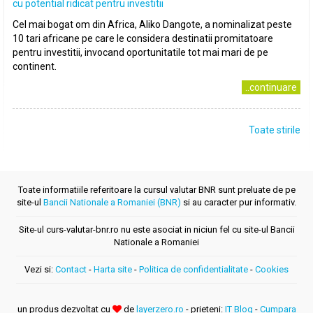
cu potential ridicat pentru investitii
Cel mai bogat om din Africa, Aliko Dangote, a nominalizat peste
10 tari africane pe care le considera destinatii promitatoare
pentru investitii, invocand oportunitatile tot mai mari de pe
continent.
..continuare
Toate stirile
Toate informatiile referitoare la cursul valutar BNR sunt preluate de pe
site-ul
Bancii Nationale a Romaniei (BNR)
si au caracter pur informativ.
Site-ul curs-valutar-bnr.ro nu este asociat in niciun fel cu site-ul Bancii
Nationale a Romaniei
Vezi si:
Contact
-
Harta site
-
Politica de confidentialitate
-
Cookies
un produs dezvoltat cu
de
layerzero.ro
- prieteni:
IT Blog
-
Cumpara