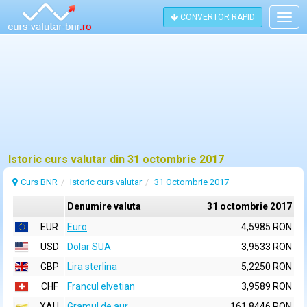
CONVERTOR RAPID
Togg
navig
Istoric curs valutar din 31 octombrie 2017
Curs BNR
Istoric curs valutar
31 Octombrie 2017
Denumire valuta
31 octombrie 2017
EUR
Euro
4,5985 RON
USD
Dolar SUA
3,9533 RON
GBP
Lira sterlina
5,2250 RON
CHF
Francul elvetian
3,9589 RON
XAU
Gramul de aur
161,8446 RON