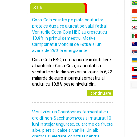
STIRI
Coca-Cola va intra pe piata bauturilor
proteice dupa ce a urcat pe valul fotbal.
Veniturile Coca-Cola HBC au crescut cu
10,8% in primul semestru. Motive:
Campoinatul Mondial de Fotbal si un
avans de 26% la energizante
Coca-Cola HBC, compania de imbuteliere
a bauturilor Coca-Cola, a anuntat ca
veniturile nete din vanzari au ajuns la 6,22
miliarde de euro in primul semestru al
anului, cu 10,8% peste nivelul din..
..continuare
Vinul zilei: un Chardonnay fermentat cu
drojdii non-Saccharomyces si maturat 10
luni in stejar unguresc, cu arome de fructe
albe, piersici, caise si vanilie. Un alb
cremos si elegant, construit pentru