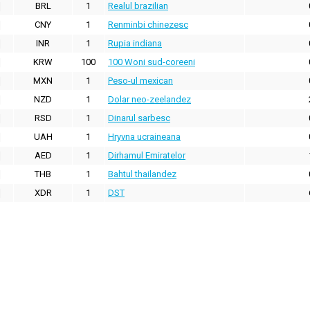
BRL
1
Realul brazilian
CNY
1
Renminbi chinezesc
INR
1
Rupia indiana
KRW
100
100 Woni sud-coreeni
MXN
1
Peso-ul mexican
NZD
1
Dolar neo-zeelandez
RSD
1
Dinarul sarbesc
UAH
1
Hryvna ucraineana
AED
1
Dirhamul Emiratelor
THB
1
Bahtul thailandez
XDR
1
DST