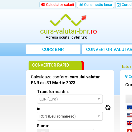
Calculator salarii
Curs mediu lunar
Cursul 
Adresa scurta:
cvbnr.ro
CURS BNR
CONVERTOR VALUTA
CONVERTOR RAPID
Isto
C
Calculeaza conform
cursului valutar
BNR
din
31 Martie 2023
:
Cur
Transforma din:
EUR (Euro)
in:
RON (Leul romanesc)
Suma: