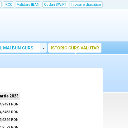
IRCC
Validare IBAN
Coduri SWIFT
Inlocuire diacritice
Toggle Dropdown
L MAI BUN CURS
ISTORIC CURS VALUTAR
artie 2023
4,9491 RON
4,5463 RON
5,6256 RON
4,9573 RON