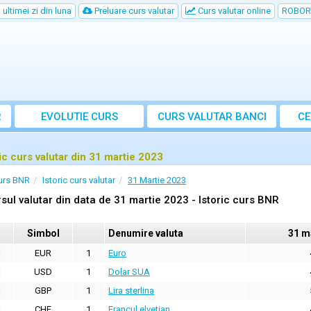
ultimei zi din luna
Preluare curs valutar
Curs valutar online
ROBOR
R
EVOLUTIE CURS
CURS
VALUTAR
BANCI
CE
ric curs valutar din 31 martie 2023
urs BNR
Istoric curs valutar
31 Martie 2023
sul valutar din data de 31 martie 2023 - Istoric curs BNR
Simbol
Denumire valuta
31 m
EUR
1
Euro
USD
1
Dolar SUA
GBP
1
Lira sterlina
CHF
1
Francul elvetian