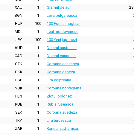
XAU
1
Gramul de aur
28
BGN
1
Leva bulgareasca
HUF
100
100 Forinti maghiari
MDL
1
Leul moldovenesc
JPY
100
100 Yeni japonezi
AUD
1
Dolarul australian
CAD
1
Dolarul canadian
CZK
1
Coroana ceheasca
DKK
1
Coroana daneza
EGP
1
Lira egipteana
NOK
1
Coroana norvegiana
PLN
1
Zlotul polonez
RUB
1
Rubla ruseasca
SEK
1
Coroana suedeza
TRY
1
Lira turceasca
ZAR
1
Randul sud-african