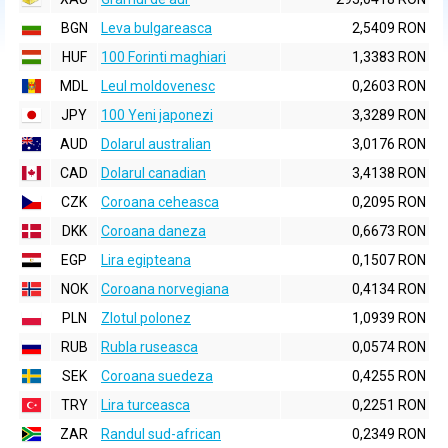
BGN
Leva bulgareasca
2,5409 RON
HUF
100 Forinti maghiari
1,3383 RON
MDL
Leul moldovenesc
0,2603 RON
JPY
100 Yeni japonezi
3,3289 RON
AUD
Dolarul australian
3,0176 RON
CAD
Dolarul canadian
3,4138 RON
CZK
Coroana ceheasca
0,2095 RON
DKK
Coroana daneza
0,6673 RON
EGP
Lira egipteana
0,1507 RON
NOK
Coroana norvegiana
0,4134 RON
PLN
Zlotul polonez
1,0939 RON
RUB
Rubla ruseasca
0,0574 RON
SEK
Coroana suedeza
0,4255 RON
TRY
Lira turceasca
0,2251 RON
ZAR
Randul sud-african
0,2349 RON