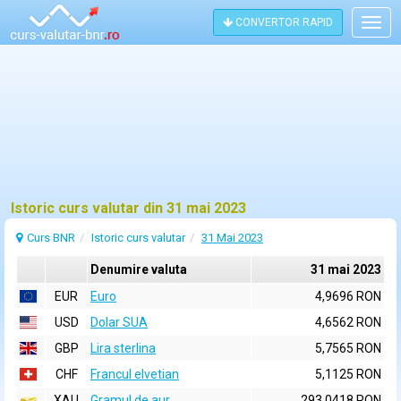
CONVERTOR RAPID
Togg
navig
Istoric curs valutar din 31 mai 2023
Curs BNR
Istoric curs valutar
31 Mai 2023
Denumire valuta
31 mai 2023
EUR
Euro
4,9696 RON
USD
Dolar SUA
4,6562 RON
GBP
Lira sterlina
5,7565 RON
CHF
Francul elvetian
5,1125 RON
XAU
Gramul de aur
293,0418 RON