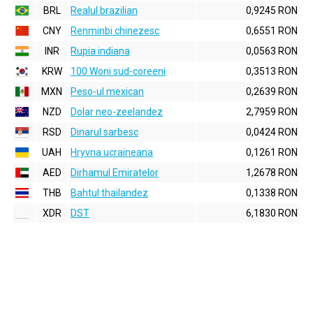
BRL
Realul brazilian
0,9245 RON
CNY
Renminbi chinezesc
0,6551 RON
INR
Rupia indiana
0,0563 RON
KRW
100 Woni sud-coreeni
0,3513 RON
MXN
Peso-ul mexican
0,2639 RON
NZD
Dolar neo-zeelandez
2,7959 RON
RSD
Dinarul sarbesc
0,0424 RON
UAH
Hryvna ucraineana
0,1261 RON
AED
Dirhamul Emiratelor
1,2678 RON
THB
Bahtul thailandez
0,1338 RON
XDR
DST
6,1830 RON