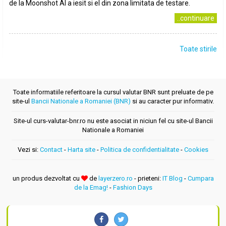
de la Moonshot AI a iesit si el din zona limitata de testare.
..continuare
Toate stirile
Toate informatiile referitoare la cursul valutar BNR sunt preluate de pe
site-ul
Bancii Nationale a Romaniei (BNR)
si au caracter pur informativ.
Site-ul curs-valutar-bnr.ro nu este asociat in niciun fel cu site-ul Bancii
Nationale a Romaniei
Vezi si:
Contact
-
Harta site
-
Politica de confidentialitate
-
Cookies
un produs dezvoltat cu
de
layerzero.ro
- prieteni:
IT Blog
-
Cumpara
de la Emag!
-
Fashion Days