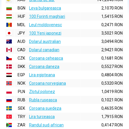
BGN
Leva bulgareasca
2,1070 RON
HUF
100 Forinti maghiari
1,5415 RON
MDL
Leul moldovenesc
0,2471 RON
JPY
100 Yeni japonezi
3,5021 RON
AUD
Dolarul australian
3,0494 RON
CAD
Dolarul canadian
2,9421 RON
CZK
Coroana ceheasca
0,1681 RON
DKK
Coroana daneza
0,5527 RON
EGP
Lira egipteana
0,4804 RON
NOK
Coroana norvegiana
0,5320 RON
PLN
Zlotul polonez
1,0419 RON
RUB
Rubla ruseasca
0,1021 RON
SEK
Coroana suedeza
0,4635 RON
TRY
Lira turceasca
1,7915 RON
ZAR
Randul sud-african
0,4147 RON