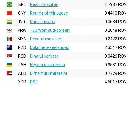
BRL
Realul brazilian
1,7987 RON
CNY
Renminbi chinezesc
0,4410 RON
INR
Rupia indiana
0,0634 RON
KRW
100 Woni sud-coreeni
0,2648 RON
MXN
Peso-ul mexican
0,2472 RON
NZD
Dolar neo-zeelandez
2,3547 RON
RSD
Dinarul sarbesc
0,0426 RON
UAH
Hryvna ucraineana
0,3581 RON
AED
Dirhamul Emiratelor
0,7779 RON
XDR
DST
4,6017 RON