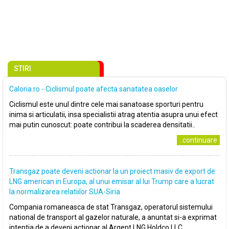
STIRI
Caloria.ro - Ciclismul poate afecta sanatatea oaselor
Ciclismul este unul dintre cele mai sanatoase sporturi pentru
inima si articulatii, insa specialistii atrag atentia asupra unui efect
mai putin cunoscut: poate contribui la scaderea densitatii..
..continuare
Transgaz poate deveni actionar la un proiect masiv de export de
LNG american in Europa, al unui emisar al lui Trump care a lucrat
la normalizarea relatiilor SUA-Siria
Compania romaneasca de stat Transgaz, operatorul sistemului
national de transport al gazelor naturale, a anuntat si-a exprimat
intentia de a deveni actionar al Argent LNG Holdco LLC,