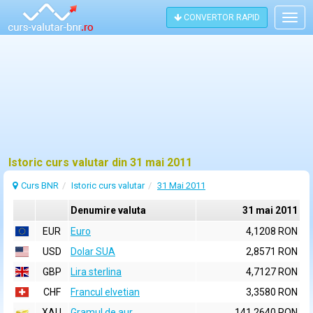
CONVERTOR RAPID
Togg
navig
Istoric curs valutar din 31 mai 2011
Curs BNR
Istoric curs valutar
31 Mai 2011
Denumire valuta
31 mai 2011
EUR
Euro
4,1208 RON
USD
Dolar SUA
2,8571 RON
GBP
Lira sterlina
4,7127 RON
CHF
Francul elvetian
3,3580 RON
XAU
Gramul de aur
141,2640 RON