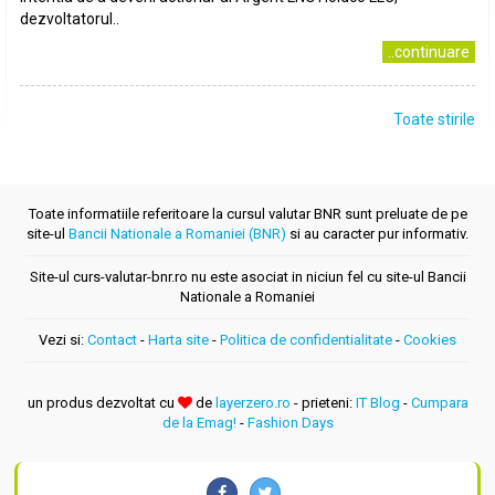
dezvoltatorul..
..continuare
Toate stirile
Toate informatiile referitoare la cursul valutar BNR sunt preluate de pe
site-ul
Bancii Nationale a Romaniei (BNR)
si au caracter pur informativ.
Site-ul curs-valutar-bnr.ro nu este asociat in niciun fel cu site-ul Bancii
Nationale a Romaniei
Vezi si:
Contact
-
Harta site
-
Politica de confidentialitate
-
Cookies
un produs dezvoltat cu
de
layerzero.ro
- prieteni:
IT Blog
-
Cumpara
de la Emag!
-
Fashion Days