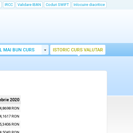
IRCC
Validare IBAN
Coduri SWIFT
Inlocuire diacritice
Toggle Dropdown
L MAI BUN CURS
ISTORIC CURS VALUTAR
brie 2020
4,8698 RON
4,1617 RON
5,3406 RON
4,5043 RON