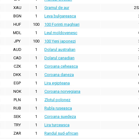
XAU
1
Gramul de aur
25
BGN
1
Leva bulgareasca
HUF
100
100 Forinti maghiari
MDL
1
Leul moldovenesc
JPY
100
100 Yeni japonezi
AUD
1
Dolarul australian
CAD
1
Dolarul canadian
CZK
1
Coroana ceheasca
DKK
1
Coroana daneza
EGP
1
Lira egipteana
NOK
1
Coroana norvegiana
PLN
1
Zlotul polonez
RUB
1
Rubla ruseasca
SEK
1
Coroana suedeza
TRY
1
Lira turceasca
ZAR
1
Randul sud-african