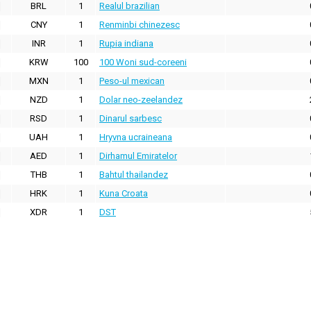
BRL
1
Realul brazilian
CNY
1
Renminbi chinezesc
INR
1
Rupia indiana
KRW
100
100 Woni sud-coreeni
MXN
1
Peso-ul mexican
NZD
1
Dolar neo-zeelandez
RSD
1
Dinarul sarbesc
UAH
1
Hryvna ucraineana
AED
1
Dirhamul Emiratelor
THB
1
Bahtul thailandez
HRK
1
Kuna Croata
XDR
1
DST