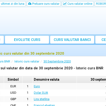
ultimei zi din luna
Preluare curs valutar
Curs valutar online
ROBOR
R
EVOLUTIE CURS
CURS
VALUTAR
BANCI
CE
ric curs valutar din 30 septembrie 2020
urs BNR
Istoric curs valutar
30 Septembrie 2020
sul valutar din data de 30 septembrie 2020 - Istoric curs BNR
Simbol
Denumire valuta
30 septem
EUR
1
Euro
USD
1
Dolar SUA
GBP
1
Lira sterlina
CHF
1
Francul elvetian