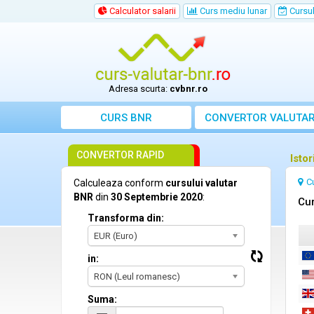
Calculator salarii
Curs mediu lunar
Cursul 
Adresa scurta:
cvbnr.ro
CURS BNR
CONVERTOR VALUTA
CONVERTOR RAPID
Isto
C
Calculeaza conform
cursului valutar
BNR
din
30 Septembrie 2020
:
Cur
Transforma din:
EUR (Euro)
in:
RON (Leul romanesc)
Suma: