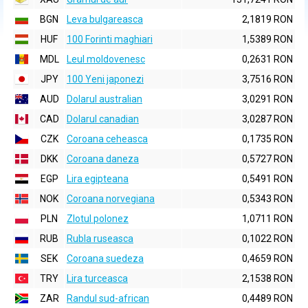
BGN
Leva bulgareasca
2,1819 RON
HUF
100 Forinti maghiari
1,5389 RON
MDL
Leul moldovenesc
0,2631 RON
JPY
100 Yeni japonezi
3,7516 RON
AUD
Dolarul australian
3,0291 RON
CAD
Dolarul canadian
3,0287 RON
CZK
Coroana ceheasca
0,1735 RON
DKK
Coroana daneza
0,5727 RON
EGP
Lira egipteana
0,5491 RON
NOK
Coroana norvegiana
0,5343 RON
PLN
Zlotul polonez
1,0711 RON
RUB
Rubla ruseasca
0,1022 RON
SEK
Coroana suedeza
0,4659 RON
TRY
Lira turceasca
2,1538 RON
ZAR
Randul sud-african
0,4489 RON