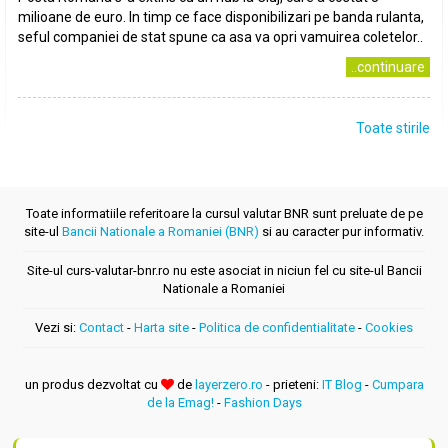
milioane de euro. In timp ce face disponibilizari pe banda rulanta,
seful companiei de stat spune ca asa va opri vamuirea coletelor..
..continuare
Toate stirile
Toate informatiile referitoare la cursul valutar BNR sunt preluate de pe
site-ul
Bancii Nationale a Romaniei (BNR)
si au caracter pur informativ.
Site-ul curs-valutar-bnr.ro nu este asociat in niciun fel cu site-ul Bancii
Nationale a Romaniei
Vezi si:
Contact
-
Harta site
-
Politica de confidentialitate
-
Cookies
un produs dezvoltat cu
de
layerzero.ro
- prieteni:
IT Blog
-
Cumpara
de la Emag!
-
Fashion Days