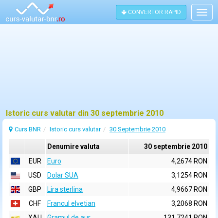
CONVERTOR RAPID
Togg
navig
Istoric curs valutar din 30 septembrie 2010
Curs BNR
Istoric curs valutar
30 Septembrie 2010
Denumire valuta
30 septembrie 2010
EUR
Euro
4,2674 RON
USD
Dolar SUA
3,1254 RON
GBP
Lira sterlina
4,9667 RON
CHF
Francul elvetian
3,2068 RON
XAU
Gramul de aur
131,7241 RON