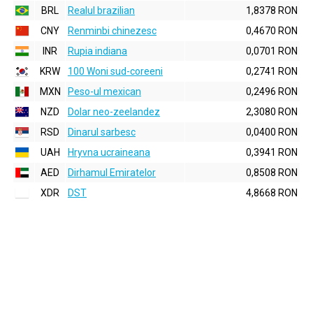
BRL
Realul brazilian
1,8378 RON
CNY
Renminbi chinezesc
0,4670 RON
INR
Rupia indiana
0,0701 RON
KRW
100 Woni sud-coreeni
0,2741 RON
MXN
Peso-ul mexican
0,2496 RON
NZD
Dolar neo-zeelandez
2,3080 RON
RSD
Dinarul sarbesc
0,0400 RON
UAH
Hryvna ucraineana
0,3941 RON
AED
Dirhamul Emiratelor
0,8508 RON
XDR
DST
4,8668 RON