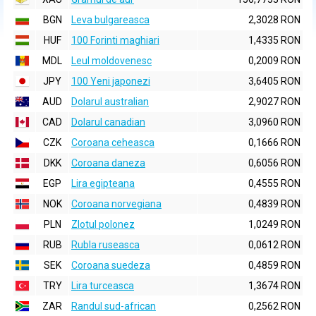
BGN
Leva bulgareasca
2,3028 RON
HUF
100 Forinti maghiari
1,4335 RON
MDL
Leul moldovenesc
0,2009 RON
JPY
100 Yeni japonezi
3,6405 RON
AUD
Dolarul australian
2,9027 RON
CAD
Dolarul canadian
3,0960 RON
CZK
Coroana ceheasca
0,1666 RON
DKK
Coroana daneza
0,6056 RON
EGP
Lira egipteana
0,4555 RON
NOK
Coroana norvegiana
0,4839 RON
PLN
Zlotul polonez
1,0249 RON
RUB
Rubla ruseasca
0,0612 RON
SEK
Coroana suedeza
0,4859 RON
TRY
Lira turceasca
1,3674 RON
ZAR
Randul sud-african
0,2562 RON