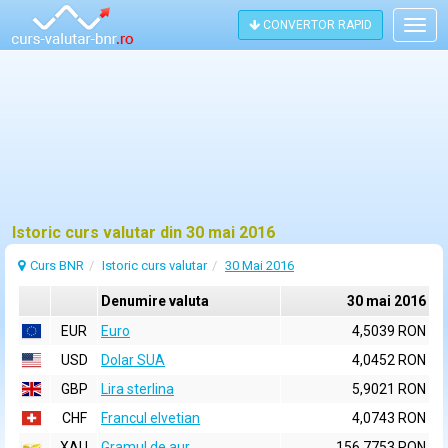
CONVERTOR RAPID
Togg
navig
Istoric curs valutar din 30 mai 2016
Curs BNR
Istoric curs valutar
30 Mai 2016
Denumire valuta
30 mai 2016
EUR
Euro
4,5039 RON
USD
Dolar SUA
4,0452 RON
GBP
Lira sterlina
5,9021 RON
CHF
Francul elvetian
4,0743 RON
XAU
Gramul de aur
156,7753 RON