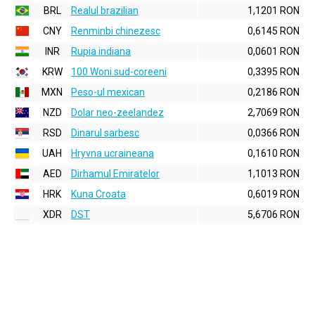
BRL
Realul brazilian
1,1201 RON
CNY
Renminbi chinezesc
0,6145 RON
INR
Rupia indiana
0,0601 RON
KRW
100 Woni sud-coreeni
0,3395 RON
MXN
Peso-ul mexican
0,2186 RON
NZD
Dolar neo-zeelandez
2,7069 RON
RSD
Dinarul sarbesc
0,0366 RON
UAH
Hryvna ucraineana
0,1610 RON
AED
Dirhamul Emiratelor
1,1013 RON
HRK
Kuna Croata
0,6019 RON
XDR
DST
5,6706 RON