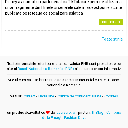
Disney a anuntat un parteneriat cu TikTok care permite utilizarea
unor fragmente din filmele si serialele sale in videoclipurile scurte
publicate pe reteaua de socializare asiatica.
..continuare
Toate stirile
Toate informatiile referitoare la cursul valutar BNR sunt preluate de pe
site-ul
Bancii Nationale a Romaniei (BNR)
si au caracter pur informativ.
Site-ul curs-valutar-bnr.ro nu este asociat in niciun fel cu site-ul Bancii
Nationale a Romaniei
Vezi si:
Contact
-
Harta site
-
Politica de confidentialitate
-
Cookies
un produs dezvoltat cu
de
layerzero.ro
- prieteni:
IT Blog
-
Cumpara
de la Emag!
-
Fashion Days