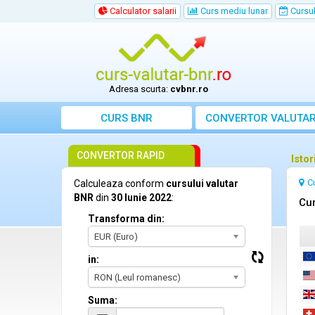
Calculator salarii
Curs mediu lunar
Cursul 
Adresa scurta:
cvbnr.ro
CURS BNR
CONVERTOR VALUTA
CONVERTOR RAPID
Isto
C
Calculeaza conform
cursului valutar
BNR
din
30 Iunie 2022
:
Cur
Transforma din:
EUR (Euro)
in:
RON (Leul romanesc)
Suma: