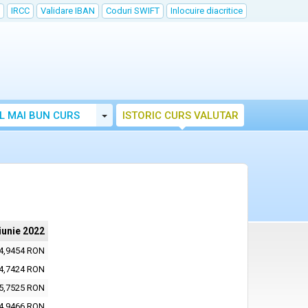
IRCC
Validare IBAN
Coduri SWIFT
Inlocuire diacritice
Toggle Dropdown
L MAI BUN CURS
ISTORIC CURS VALUTAR
iunie 2022
4,9454 RON
4,7424 RON
5,7525 RON
4,9466 RON