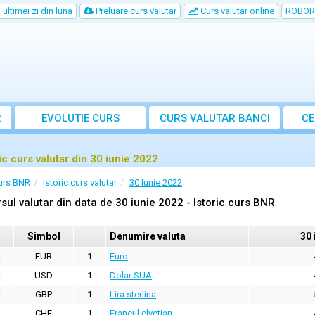
ultimei zi din luna
Preluare curs valutar
Curs valutar online
ROBOR
R
EVOLUTIE CURS
CURS
VALUTAR
BANCI
CE
ric curs valutar din 30 iunie 2022
urs BNR
Istoric curs valutar
30 Iunie 2022
sul valutar din data de 30 iunie 2022 - Istoric curs BNR
Simbol
Denumire valuta
30 
EUR
1
Euro
USD
1
Dolar SUA
GBP
1
Lira sterlina
CHF
1
Francul elvetian