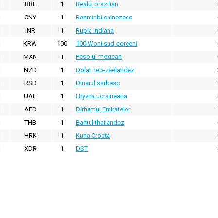
BRL
1
Realul brazilian
CNY
1
Renminbi chinezesc
INR
1
Rupia indiana
KRW
100
100 Woni sud-coreeni
MXN
1
Peso-ul mexican
NZD
1
Dolar neo-zeelandez
RSD
1
Dinarul sarbesc
UAH
1
Hryvna ucraineana
AED
1
Dirhamul Emiratelor
THB
1
Bahtul thailandez
HRK
1
Kuna Croata
XDR
1
DST