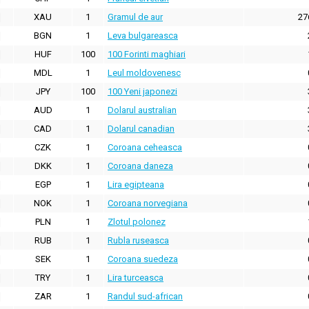
XAU
1
Gramul de aur
27
BGN
1
Leva bulgareasca
HUF
100
100 Forinti maghiari
MDL
1
Leul moldovenesc
JPY
100
100 Yeni japonezi
AUD
1
Dolarul australian
CAD
1
Dolarul canadian
CZK
1
Coroana ceheasca
DKK
1
Coroana daneza
EGP
1
Lira egipteana
NOK
1
Coroana norvegiana
PLN
1
Zlotul polonez
RUB
1
Rubla ruseasca
SEK
1
Coroana suedeza
TRY
1
Lira turceasca
ZAR
1
Randul sud-african