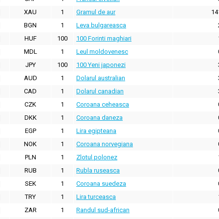
XAU
1
Gramul de aur
14
BGN
1
Leva bulgareasca
HUF
100
100 Forinti maghiari
MDL
1
Leul moldovenesc
JPY
100
100 Yeni japonezi
AUD
1
Dolarul australian
CAD
1
Dolarul canadian
CZK
1
Coroana ceheasca
DKK
1
Coroana daneza
EGP
1
Lira egipteana
NOK
1
Coroana norvegiana
PLN
1
Zlotul polonez
RUB
1
Rubla ruseasca
SEK
1
Coroana suedeza
TRY
1
Lira turceasca
ZAR
1
Randul sud-african