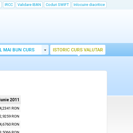
IRCC
Validare IBAN
Coduri SWIFT
Inlocuire diacritice
Toggle Dropdown
L MAI BUN CURS
ISTORIC CURS VALUTAR
iunie 2011
4,2341 RON
2,9259 RON
4,6760 RON
3,5066 RON