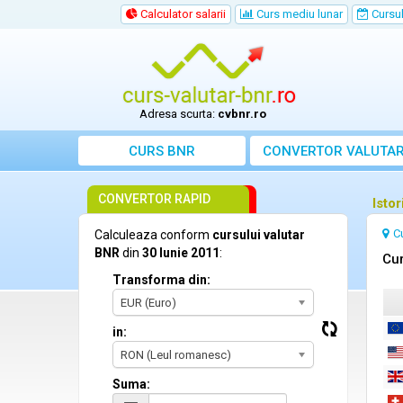
Calculator salarii
Curs mediu lunar
Cursul 
Adresa scurta:
cvbnr.ro
CURS BNR
CONVERTOR VALUTA
CONVERTOR RAPID
Isto
C
Calculeaza conform
cursului valutar
BNR
din
30 Iunie 2011
:
Cur
Transforma din:
EUR (Euro)
in:
RON (Leul romanesc)
Suma: