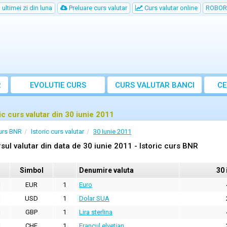
ultimei zi din luna
Preluare curs valutar
Curs valutar online
ROBOR
R
EVOLUTIE CURS
CURS
VALUTAR
BANCI
CE
ric curs valutar din 30 iunie 2011
urs BNR
Istoric curs valutar
30 Iunie 2011
sul valutar din data de 30 iunie 2011 - Istoric curs BNR
Simbol
Denumire valuta
30 
EUR
1
Euro
USD
1
Dolar SUA
GBP
1
Lira sterlina
CHF
1
Francul elvetian