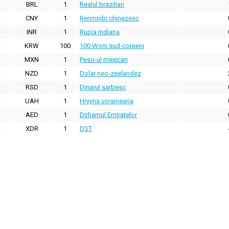
BRL
1
Realul brazilian
CNY
1
Renminbi chinezesc
INR
1
Rupia indiana
KRW
100
100 Woni sud-coreeni
MXN
1
Peso-ul mexican
NZD
1
Dolar neo-zeelandez
RSD
1
Dinarul sarbesc
UAH
1
Hryvna ucraineana
AED
1
Dirhamul Emiratelor
XDR
1
DST