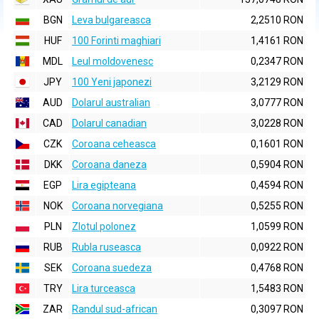
BGN
Leva bulgareasca
2,2510 RON
HUF
100 Forinti maghiari
1,4161 RON
MDL
Leul moldovenesc
0,2347 RON
JPY
100 Yeni japonezi
3,2129 RON
AUD
Dolarul australian
3,0777 RON
CAD
Dolarul canadian
3,0228 RON
CZK
Coroana ceheasca
0,1601 RON
DKK
Coroana daneza
0,5904 RON
EGP
Lira egipteana
0,4594 RON
NOK
Coroana norvegiana
0,5255 RON
PLN
Zlotul polonez
1,0599 RON
RUB
Rubla ruseasca
0,0922 RON
SEK
Coroana suedeza
0,4768 RON
TRY
Lira turceasca
1,5483 RON
ZAR
Randul sud-african
0,3097 RON