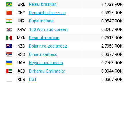
BRL
Realul brazilian
1,4729 RON
CNY
Renminbi chinezesc
0,5323 RON
INR
Rupia indiana
0,0547 RON
KRW
100 Woni sud-coreeni
0,3207 RON
MXN
Peso-ul mexican
0,2513 RON
NZD
Dolar neo-zeelandez
2,7950 RON
RSD
Dinarul sarbesc
0,0377 RON
UAH
Hryvna ucraineana
0,2758 RON
AED
Dirhamul Emiratelor
0,8944 RON
XDR
DST
5,0367 RON