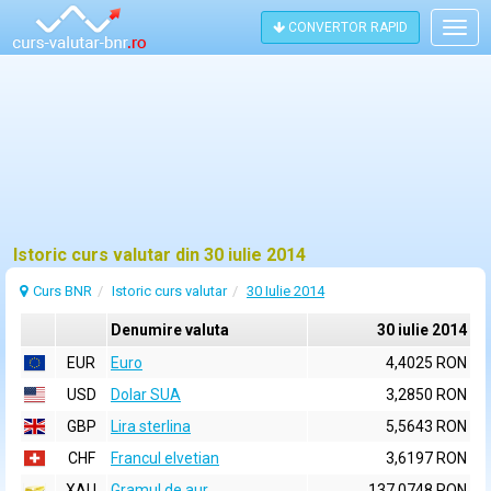
CONVERTOR RAPID
Togg
navig
Istoric curs valutar din 30 iulie 2014
Curs BNR
Istoric curs valutar
30 Iulie 2014
Denumire valuta
30 iulie 2014
EUR
Euro
4,4025 RON
USD
Dolar SUA
3,2850 RON
GBP
Lira sterlina
5,5643 RON
CHF
Francul elvetian
3,6197 RON
XAU
Gramul de aur
137,0748 RON