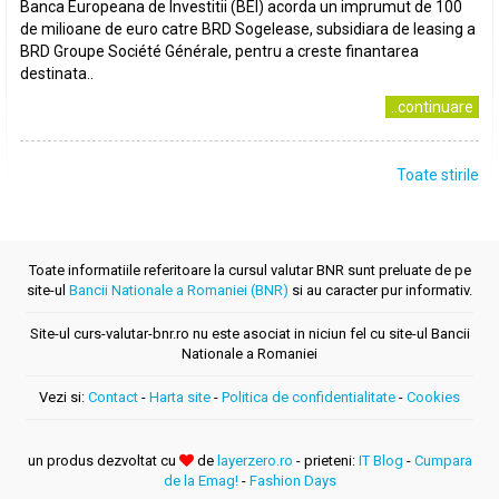
Banca Europeana de Investitii (BEI) acorda un imprumut de 100
de milioane de euro catre BRD Sogelease, subsidiara de leasing a
BRD Groupe Société Générale, pentru a creste finantarea
destinata..
..continuare
Toate stirile
Toate informatiile referitoare la cursul valutar BNR sunt preluate de pe
site-ul
Bancii Nationale a Romaniei (BNR)
si au caracter pur informativ.
Site-ul curs-valutar-bnr.ro nu este asociat in niciun fel cu site-ul Bancii
Nationale a Romaniei
Vezi si:
Contact
-
Harta site
-
Politica de confidentialitate
-
Cookies
un produs dezvoltat cu
de
layerzero.ro
- prieteni:
IT Blog
-
Cumpara
de la Emag!
-
Fashion Days