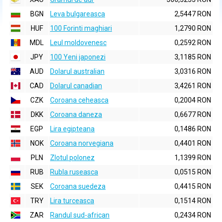
BGN
Leva bulgareasca
2,5447 RON
HUF
100 Forinti maghiari
1,2790 RON
MDL
Leul moldovenesc
0,2592 RON
JPY
100 Yeni japonezi
3,1185 RON
AUD
Dolarul australian
3,0316 RON
CAD
Dolarul canadian
3,4261 RON
CZK
Coroana ceheasca
0,2004 RON
DKK
Coroana daneza
0,6677 RON
EGP
Lira egipteana
0,1486 RON
NOK
Coroana norvegiana
0,4401 RON
PLN
Zlotul polonez
1,1399 RON
RUB
Rubla ruseasca
0,0515 RON
SEK
Coroana suedeza
0,4415 RON
TRY
Lira turceasca
0,1514 RON
ZAR
Randul sud-african
0,2434 RON