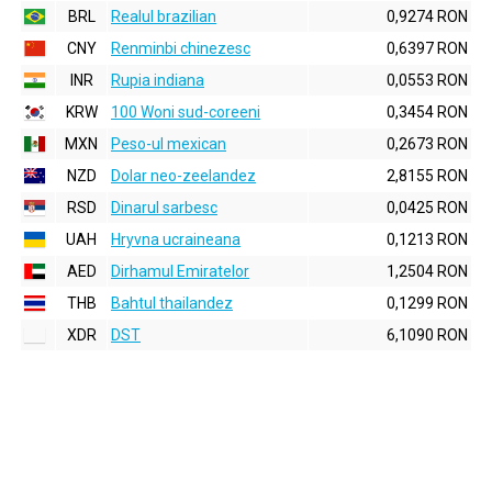
BRL
Realul brazilian
0,9274 RON
CNY
Renminbi chinezesc
0,6397 RON
INR
Rupia indiana
0,0553 RON
KRW
100 Woni sud-coreeni
0,3454 RON
MXN
Peso-ul mexican
0,2673 RON
NZD
Dolar neo-zeelandez
2,8155 RON
RSD
Dinarul sarbesc
0,0425 RON
UAH
Hryvna ucraineana
0,1213 RON
AED
Dirhamul Emiratelor
1,2504 RON
THB
Bahtul thailandez
0,1299 RON
XDR
DST
6,1090 RON