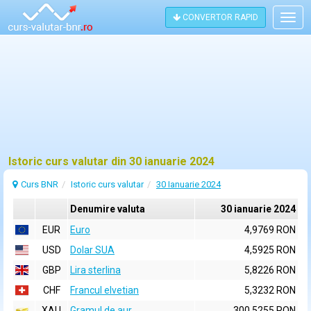
CONVERTOR RAPID
Togg
navig
Istoric curs valutar din 30 ianuarie 2024
Curs BNR
Istoric curs valutar
30 Ianuarie 2024
Denumire valuta
30 ianuarie 2024
EUR
Euro
4,9769 RON
USD
Dolar SUA
4,5925 RON
GBP
Lira sterlina
5,8226 RON
CHF
Francul elvetian
5,3232 RON
XAU
Gramul de aur
300,5255 RON