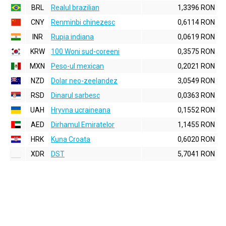
BRL
Realul brazilian
1,3396 RON
CNY
Renminbi chinezesc
0,6114 RON
INR
Rupia indiana
0,0619 RON
KRW
100 Woni sud-coreeni
0,3575 RON
MXN
Peso-ul mexican
0,2021 RON
NZD
Dolar neo-zeelandez
3,0549 RON
RSD
Dinarul sarbesc
0,0363 RON
UAH
Hryvna ucraineana
0,1552 RON
AED
Dirhamul Emiratelor
1,1455 RON
HRK
Kuna Croata
0,6020 RON
XDR
DST
5,7041 RON