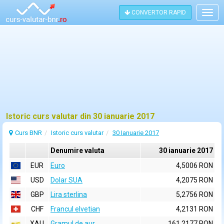
CONVERTOR RAPID
Togg
navig
Istoric curs valutar din 30 ianuarie 2017
Curs BNR
Istoric curs valutar
30 Ianuarie 2017
Denumire valuta
30 ianuarie 2017
EUR
Euro
4,5006 RON
USD
Dolar SUA
4,2075 RON
GBP
Lira sterlina
5,2756 RON
CHF
Francul elvetian
4,2131 RON
XAU
Gramul de aur
161,2177 RON