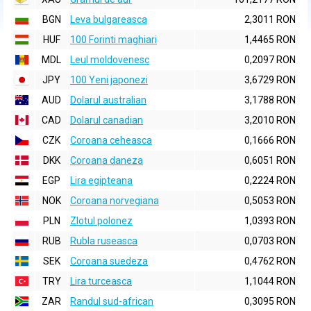
BGN
Leva bulgareasca
2,3011 RON
HUF
100 Forinti maghiari
1,4465 RON
MDL
Leul moldovenesc
0,2097 RON
JPY
100 Yeni japonezi
3,6729 RON
AUD
Dolarul australian
3,1788 RON
CAD
Dolarul canadian
3,2010 RON
CZK
Coroana ceheasca
0,1666 RON
DKK
Coroana daneza
0,6051 RON
EGP
Lira egipteana
0,2224 RON
NOK
Coroana norvegiana
0,5053 RON
PLN
Zlotul polonez
1,0393 RON
RUB
Rubla ruseasca
0,0703 RON
SEK
Coroana suedeza
0,4762 RON
TRY
Lira turceasca
1,1044 RON
ZAR
Randul sud-african
0,3095 RON