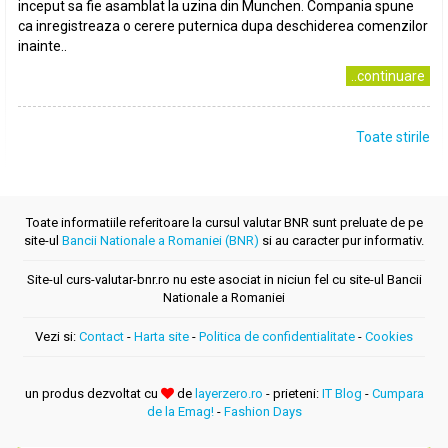
inceput sa fie asamblat la uzina din Munchen. Compania spune
ca inregistreaza o cerere puternica dupa deschiderea comenzilor
inainte..
..continuare
Toate stirile
Toate informatiile referitoare la cursul valutar BNR sunt preluate de pe
site-ul
Bancii Nationale a Romaniei (BNR)
si au caracter pur informativ.
Site-ul curs-valutar-bnr.ro nu este asociat in niciun fel cu site-ul Bancii
Nationale a Romaniei
Vezi si:
Contact
-
Harta site
-
Politica de confidentialitate
-
Cookies
un produs dezvoltat cu
de
layerzero.ro
- prieteni:
IT Blog
-
Cumpara
de la Emag!
-
Fashion Days