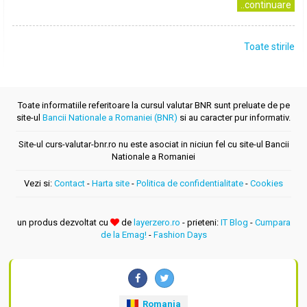
..continuare
Toate stirile
Toate informatiile referitoare la cursul valutar BNR sunt preluate de pe
site-ul
Bancii Nationale a Romaniei (BNR)
si au caracter pur informativ.
Site-ul curs-valutar-bnr.ro nu este asociat in niciun fel cu site-ul Bancii
Nationale a Romaniei
Vezi si:
Contact
-
Harta site
-
Politica de confidentialitate
-
Cookies
un produs dezvoltat cu
de
layerzero.ro
- prieteni:
IT Blog
-
Cumpara
de la Emag!
-
Fashion Days
Romania