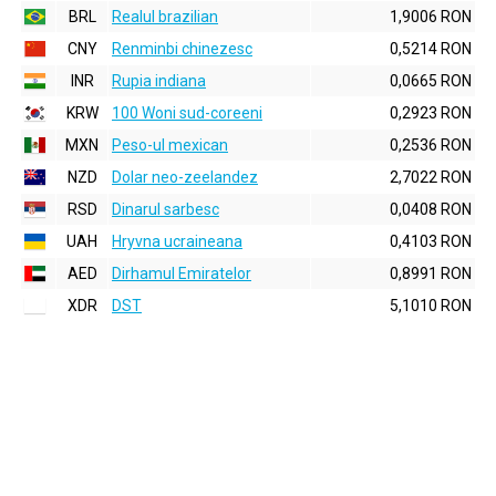
BRL
Realul brazilian
1,9006 RON
CNY
Renminbi chinezesc
0,5214 RON
INR
Rupia indiana
0,0665 RON
KRW
100 Woni sud-coreeni
0,2923 RON
MXN
Peso-ul mexican
0,2536 RON
NZD
Dolar neo-zeelandez
2,7022 RON
RSD
Dinarul sarbesc
0,0408 RON
UAH
Hryvna ucraineana
0,4103 RON
AED
Dirhamul Emiratelor
0,8991 RON
XDR
DST
5,1010 RON