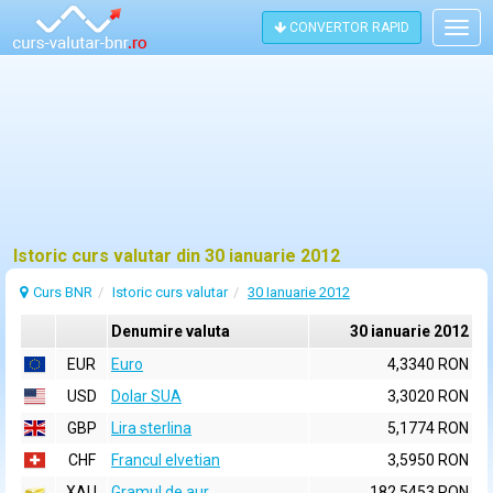
CONVERTOR RAPID
Togg
navig
Istoric curs valutar din 30 ianuarie 2012
Curs BNR
Istoric curs valutar
30 Ianuarie 2012
Denumire valuta
30 ianuarie 2012
EUR
Euro
4,3340 RON
USD
Dolar SUA
3,3020 RON
GBP
Lira sterlina
5,1774 RON
CHF
Francul elvetian
3,5950 RON
XAU
Gramul de aur
182,5453 RON