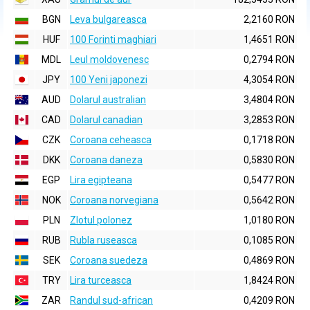
BGN
Leva bulgareasca
2,2160 RON
HUF
100 Forinti maghiari
1,4651 RON
MDL
Leul moldovenesc
0,2794 RON
JPY
100 Yeni japonezi
4,3054 RON
AUD
Dolarul australian
3,4804 RON
CAD
Dolarul canadian
3,2853 RON
CZK
Coroana ceheasca
0,1718 RON
DKK
Coroana daneza
0,5830 RON
EGP
Lira egipteana
0,5477 RON
NOK
Coroana norvegiana
0,5642 RON
PLN
Zlotul polonez
1,0180 RON
RUB
Rubla ruseasca
0,1085 RON
SEK
Coroana suedeza
0,4869 RON
TRY
Lira turceasca
1,8424 RON
ZAR
Randul sud-african
0,4209 RON