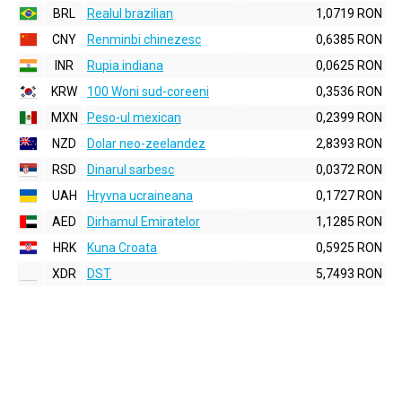
BRL
Realul brazilian
1,0719 RON
CNY
Renminbi chinezesc
0,6385 RON
INR
Rupia indiana
0,0625 RON
KRW
100 Woni sud-coreeni
0,3536 RON
MXN
Peso-ul mexican
0,2399 RON
NZD
Dolar neo-zeelandez
2,8393 RON
RSD
Dinarul sarbesc
0,0372 RON
UAH
Hryvna ucraineana
0,1727 RON
AED
Dirhamul Emiratelor
1,1285 RON
HRK
Kuna Croata
0,5925 RON
XDR
DST
5,7493 RON