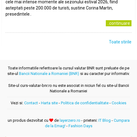
cele mai intense momente ale sezonului estival 2026, fiind
asteptati peste 200.000 de turisti, sustine Corina Martin,
presedintele..
..continuare
Toate stirile
Toate informatiile referitoare la cursul valutar BNR sunt preluate de pe
site-ul
Bancii Nationale a Romaniei (BNR)
si au caracter pur informativ.
Site-ul curs-valutar-bnr.ro nu este asociat in niciun fel cu site-ul Bancii
Nationale a Romaniei
Vezi si:
Contact
-
Harta site
-
Politica de confidentialitate
-
Cookies
un produs dezvoltat cu
de
layerzero.ro
- prieteni:
IT Blog
-
Cumpara
de la Emag!
-
Fashion Days