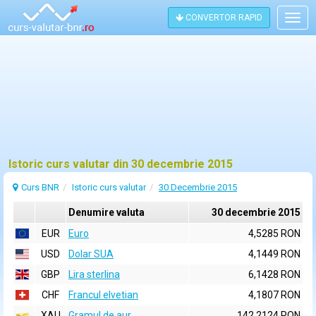
CONVERTOR RAPID
Togg
navig
Istoric curs valutar din 30 decembrie 2015
Curs BNR
Istoric curs valutar
30 Decembrie 2015
Denumire valuta
30 decembrie 2015
EUR
Euro
4,5285 RON
USD
Dolar SUA
4,1449 RON
GBP
Lira sterlina
6,1428 RON
CHF
Francul elvetian
4,1807 RON
XAU
Gramul de aur
142,2124 RON