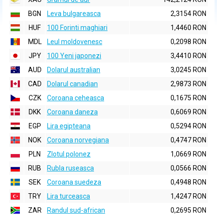
BGN
Leva bulgareasca
2,3154 RON
HUF
100 Forinti maghiari
1,4460 RON
MDL
Leul moldovenesc
0,2098 RON
JPY
100 Yeni japonezi
3,4410 RON
AUD
Dolarul australian
3,0245 RON
CAD
Dolarul canadian
2,9873 RON
CZK
Coroana ceheasca
0,1675 RON
DKK
Coroana daneza
0,6069 RON
EGP
Lira egipteana
0,5294 RON
NOK
Coroana norvegiana
0,4747 RON
PLN
Zlotul polonez
1,0669 RON
RUB
Rubla ruseasca
0,0566 RON
SEK
Coroana suedeza
0,4948 RON
TRY
Lira turceasca
1,4247 RON
ZAR
Randul sud-african
0,2695 RON