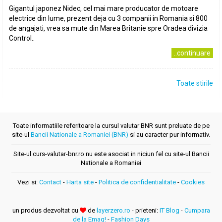
Gigantul japonez Nidec, cel mai mare producator de motoare
electrice din lume, prezent deja cu 3 companii in Romania si 800
de angajati, vrea sa mute din Marea Britanie spre Oradea divizia
Control..
..continuare
Toate stirile
Toate informatiile referitoare la cursul valutar BNR sunt preluate de pe
site-ul
Bancii Nationale a Romaniei (BNR)
si au caracter pur informativ.
Site-ul curs-valutar-bnr.ro nu este asociat in niciun fel cu site-ul Bancii
Nationale a Romaniei
Vezi si:
Contact
-
Harta site
-
Politica de confidentialitate
-
Cookies
un produs dezvoltat cu
de
layerzero.ro
- prieteni:
IT Blog
-
Cumpara
de la Emag!
-
Fashion Days