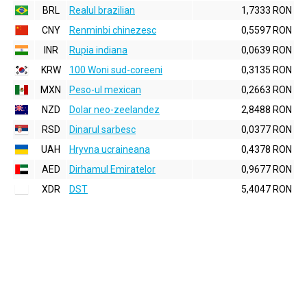
BRL
Realul brazilian
1,7333 RON
CNY
Renminbi chinezesc
0,5597 RON
INR
Rupia indiana
0,0639 RON
KRW
100 Woni sud-coreeni
0,3135 RON
MXN
Peso-ul mexican
0,2663 RON
NZD
Dolar neo-zeelandez
2,8488 RON
RSD
Dinarul sarbesc
0,0377 RON
UAH
Hryvna ucraineana
0,4378 RON
AED
Dirhamul Emiratelor
0,9677 RON
XDR
DST
5,4047 RON