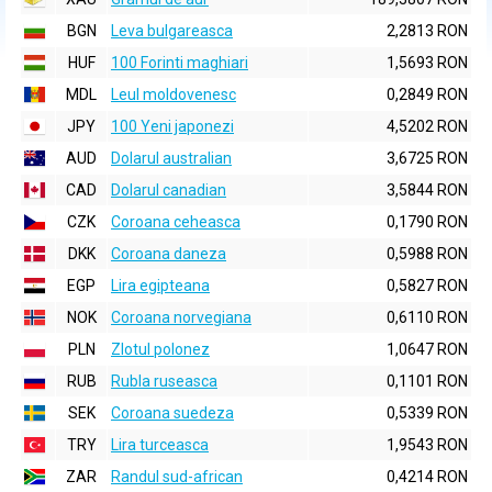
BGN
Leva bulgareasca
2,2813 RON
HUF
100 Forinti maghiari
1,5693 RON
MDL
Leul moldovenesc
0,2849 RON
JPY
100 Yeni japonezi
4,5202 RON
AUD
Dolarul australian
3,6725 RON
CAD
Dolarul canadian
3,5844 RON
CZK
Coroana ceheasca
0,1790 RON
DKK
Coroana daneza
0,5988 RON
EGP
Lira egipteana
0,5827 RON
NOK
Coroana norvegiana
0,6110 RON
PLN
Zlotul polonez
1,0647 RON
RUB
Rubla ruseasca
0,1101 RON
SEK
Coroana suedeza
0,5339 RON
TRY
Lira turceasca
1,9543 RON
ZAR
Randul sud-african
0,4214 RON