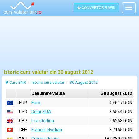
CONVERTOR RAPID
Togg
navig
Istoric curs valutar din 30 august 2012
Curs BNR
Istoric curs valutar
30 August 2012
Denumire valuta
30 august 2012
EUR
Euro
4,4617 RON
USD
Dolar SUA
3,5544 RON
GBP
Lira sterlina
5,6253 RON
CHF
Francul elvetian
3,7155 RON
XAU
Gramul de aur
189,3807 RON