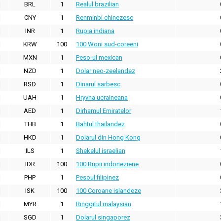
BRL
1
Realul brazilian
CNY
1
Renminbi chinezesc
INR
1
Rupia indiana
KRW
100
100 Woni sud-coreeni
MXN
1
Peso-ul mexican
NZD
1
Dolar neo-zeelandez
RSD
1
Dinarul sarbesc
UAH
1
Hryvna ucraineana
AED
1
Dirhamul Emiratelor
THB
1
Bahtul thailandez
HKD
1
Dolarul din Hong Kong
ILS
1
Shekelul israelian
IDR
100
100 Rupii indoneziene
PHP
1
Pesoul filipinez
ISK
100
100 Coroane islandeze
MYR
1
Ringgitul malaysian
SGD
1
Dolarul singaporez