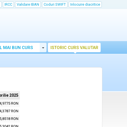
IRCC
Validare IBAN
Coduri SWIFT
Inlocuire diacritice
Toggle Dropdown
L MAI BUN CURS
ISTORIC CURS VALUTAR
prilie 2025
4,9775 RON
4,3787 RON
5,8518 RON
5,3042 RON