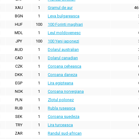
XAU
1
Gramul de aur
46
BGN
1
Leva bulgareasca
HUF
100
100 Forinti maghiari
MDL
1
Leul moldovenesc
JPY
100
100 Yeni japonezi
AUD
1
Dolarul australian
CAD
1
Dolarul canadian
CZK
1
Coroana ceheasca
DKK
1
Coroana daneza
EGP
1
Lira egipteana
NOK
1
Coroana norvegiana
PLN
1
Zlotul polonez
RUB
1
Rubla ruseasca
SEK
1
Coroana suedeza
TRY
1
Lira turceasca
ZAR
1
Randul sud-african