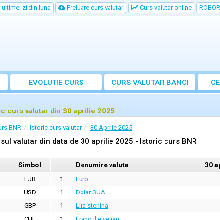
ultimei zi din luna
Preluare curs valutar
Curs valutar online
ROBOR
R
EVOLUTIE CURS
CURS
VALUTAR
BANCI
CE
ic curs valutar din 30 aprilie 2025
urs BNR
Istoric curs valutar
30 Aprilie 2025
sul valutar din data de 30 aprilie 2025 - Istoric curs BNR
Simbol
Denumire valuta
30 a
EUR
1
Euro
USD
1
Dolar SUA
GBP
1
Lira sterlina
CHF
1
Francul elvetian