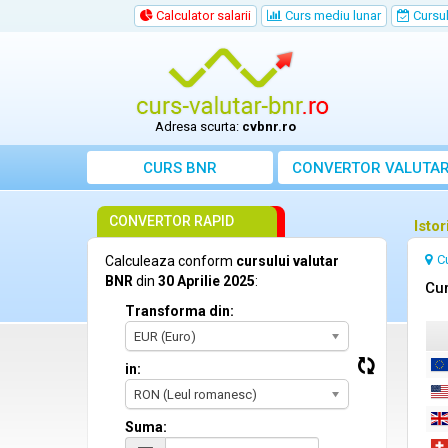
Calculator salarii
Curs mediu lunar
Cursul 
Adresa scurta:
cvbnr.ro
CURS BNR
CONVERTOR VALUTA
CONVERTOR RAPID
Istor
C
Calculeaza conform
cursului valutar
BNR
din
30 Aprilie 2025
:
Cur
Transforma din:
EUR (Euro)
in:
RON (Leul romanesc)
Suma: