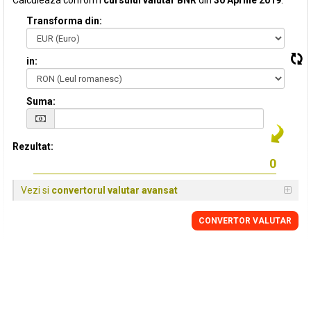
Calculeaza conform
cursului valutar BNR
din
30 Aprilie 2019
:
Transforma din:
in:
Suma:
Rezultat:
Vezi si
convertorul valutar avansat
CONVERTOR VALUTAR