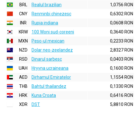
BRL
Realul brazilian
1,0756 RON
CNY
Renminbi chinezesc
0,6302 RON
INR
Rupia indiana
0,0608 RON
KRW
100 Woni sud-coreeni
0,3640 RON
MXN
Peso-ul mexican
0,2233 RON
NZD
Dolar neo-zeelandez
2,8327 RON
RSD
Dinarul sarbesc
0,0403 RON
UAH
Hryvna ucraineana
0,1600 RON
AED
Dirhamul Emiratelor
1,1554 RON
THB
Bahtul thailandez
0,1330 RON
HRK
Kuna Croata
0,6416 RON
XDR
DST
5,8810 RON