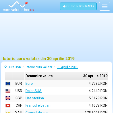
CONVERTOR RAPID
Togg
navig
Istoric curs valutar din 30 aprilie 2019
Curs BNR
Istoric curs valutar
30 Aprilie 2019
Denumire valuta
30 aprilie 2019
EUR
Euro
4,7582 RON
USD
Dolar SUA
4,2440 RON
GBP
Lira sterlina
5,5129 RON
CHF
Francul elvetian
4,1678 RON
XAU
Gramul de aur
175,3093 RON