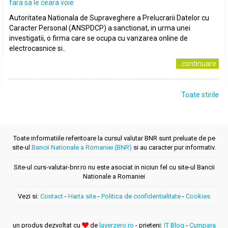
fara sa le ceara voie
Autoritatea Nationala de Supraveghere a Prelucrarii Datelor cu
Caracter Personal (ANSPDCP) a sanctionat, in urma unei
investigatii, o firma care se ocupa cu vanzarea online de
electrocasnice si..
..continuare
Toate stirile
Toate informatiile referitoare la cursul valutar BNR sunt preluate de pe
site-ul
Bancii Nationale a Romaniei (BNR)
si au caracter pur informativ.
Site-ul curs-valutar-bnr.ro nu este asociat in niciun fel cu site-ul Bancii
Nationale a Romaniei
Vezi si:
Contact
-
Harta site
-
Politica de confidentialitate
-
Cookies
un produs dezvoltat cu
de
layerzero.ro
- prieteni:
IT Blog
-
Cumpara