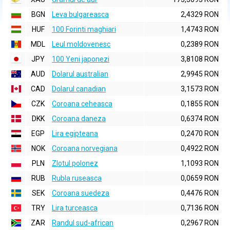
BGN
Leva bulgareasca
2,4329 RON
HUF
100 Forinti maghiari
1,4743 RON
MDL
Leul moldovenesc
0,2389 RON
JPY
100 Yeni japonezi
3,8108 RON
AUD
Dolarul australian
2,9945 RON
CAD
Dolarul canadian
3,1573 RON
CZK
Coroana ceheasca
0,1855 RON
DKK
Coroana daneza
0,6374 RON
EGP
Lira egipteana
0,2470 RON
NOK
Coroana norvegiana
0,4922 RON
PLN
Zlotul polonez
1,1093 RON
RUB
Rubla ruseasca
0,0659 RON
SEK
Coroana suedeza
0,4476 RON
TRY
Lira turceasca
0,7136 RON
ZAR
Randul sud-african
0,2967 RON