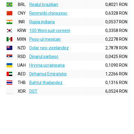
BRL
Realul brazilian
0,8021 RON
CNY
Renminbi chinezesc
0,6328 RON
INR
Rupia indiana
0,0537 RON
KRW
100 Woni sud-coreeni
0,3358 RON
MXN
Peso-ul mexican
0,2278 RON
NZD
Dolar neo-zeelandez
2,7878 RON
RSD
Dinarul sarbesc
0,0425 RON
UAH
Hryvna ucraineana
0,1090 RON
AED
Dirhamul Emiratelor
1,2266 RON
THB
Bahtul thailandez
0,1316 RON
XDR
DST
6,0524 RON