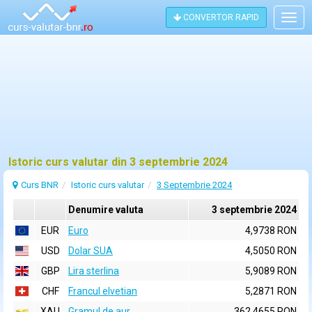
CONVERTOR RAPID
Togg
navig
Istoric curs valutar din 3 septembrie 2024
Curs BNR
Istoric curs valutar
3 Septembrie 2024
Denumire valuta
3 septembrie 2024
EUR
Euro
4,9738 RON
USD
Dolar SUA
4,5050 RON
GBP
Lira sterlina
5,9089 RON
CHF
Francul elvetian
5,2871 RON
XAU
Gramul de aur
362,4655 RON