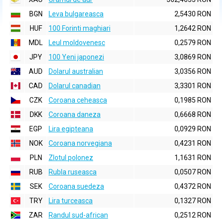
BGN
Leva bulgareasca
2,5430 RON
HUF
100 Forinti maghiari
1,2642 RON
MDL
Leul moldovenesc
0,2579 RON
JPY
100 Yeni japonezi
3,0869 RON
AUD
Dolarul australian
3,0356 RON
CAD
Dolarul canadian
3,3301 RON
CZK
Coroana ceheasca
0,1985 RON
DKK
Coroana daneza
0,6668 RON
EGP
Lira egipteana
0,0929 RON
NOK
Coroana norvegiana
0,4231 RON
PLN
Zlotul polonez
1,1631 RON
RUB
Rubla ruseasca
0,0507 RON
SEK
Coroana suedeza
0,4372 RON
TRY
Lira turceasca
0,1327 RON
ZAR
Randul sud-african
0,2512 RON