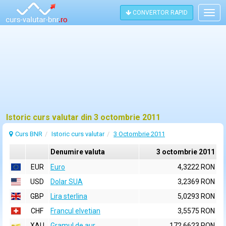
CONVERTOR RAPID
Togg
navig
Istoric curs valutar din 3 octombrie 2011
Curs BNR
Istoric curs valutar
3 Octombrie 2011
Denumire valuta
3 octombrie 2011
EUR
Euro
4,3222 RON
USD
Dolar SUA
3,2369 RON
GBP
Lira sterlina
5,0293 RON
CHF
Francul elvetian
3,5575 RON
XAU
Gramul de aur
172,6623 RON