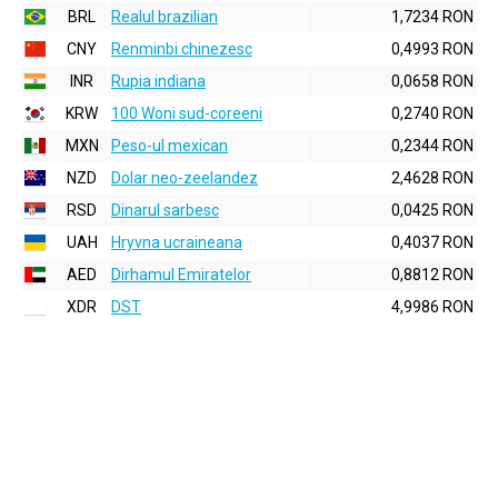
BRL
Realul brazilian
1,7234 RON
CNY
Renminbi chinezesc
0,4993 RON
INR
Rupia indiana
0,0658 RON
KRW
100 Woni sud-coreeni
0,2740 RON
MXN
Peso-ul mexican
0,2344 RON
NZD
Dolar neo-zeelandez
2,4628 RON
RSD
Dinarul sarbesc
0,0425 RON
UAH
Hryvna ucraineana
0,4037 RON
AED
Dirhamul Emiratelor
0,8812 RON
XDR
DST
4,9986 RON