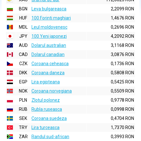
BGN
Leva bulgareasca
2,2099 RON
HUF
100 Forinti maghiari
1,4676 RON
MDL
Leul moldovenesc
0,2696 RON
JPY
100 Yeni japonezi
4,2092 RON
AUD
Dolarul australian
3,1168 RON
CAD
Dolarul canadian
3,0876 RON
CZK
Coroana ceheasca
0,1736 RON
DKK
Coroana daneza
0,5808 RON
EGP
Lira egipteana
0,5425 RON
NOK
Coroana norvegiana
0,5509 RON
PLN
Zlotul polonez
0,9778 RON
RUB
Rubla ruseasca
0,0998 RON
SEK
Coroana suedeza
0,4704 RON
TRY
Lira turceasca
1,7370 RON
ZAR
Randul sud-african
0,3993 RON