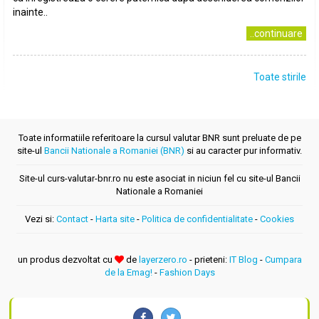
inainte..
..continuare
Toate stirile
Toate informatiile referitoare la cursul valutar BNR sunt preluate de pe
site-ul
Bancii Nationale a Romaniei (BNR)
si au caracter pur informativ.
Site-ul curs-valutar-bnr.ro nu este asociat in niciun fel cu site-ul Bancii
Nationale a Romaniei
Vezi si:
Contact
-
Harta site
-
Politica de confidentialitate
-
Cookies
un produs dezvoltat cu
de
layerzero.ro
- prieteni:
IT Blog
-
Cumpara
de la Emag!
-
Fashion Days