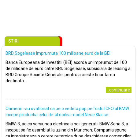
STIRI
BRD Sogelease imprumuta 100 milioane euro de la BEI
Banca Europeana de Investitii (BEI) acorda un imprumut de 100
de milioane de euro catre BRD Sogelease, subsidiara de leasing a
BRD Groupe Société Générale, pentru a creste finantarea
destinata..
..continuare
Oamenii l-au ovationat ca pe o vedeta pop pe fostul CEO al BMW.
Incepe productia celui de-al doilea model Neue Klasse
BMW i3, adica versiunea electrica a noii generatii BMW Seria 3, a
inceput sa fie asamblat la uzina din Munchen. Compania spune
ca inregistreaza o cerere puternica dupa deschiderea comenzilor