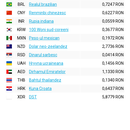
BRL
Realul brazilian
0,7247 RON
CNY
Renminbi chinezesc
0,6227 RON
INR
Rupia indiana
0,0559 RON
KRW
100 Woni sud-coreeni
0,3677 RON
MXN
Peso-ul mexican
0,1972 RON
NZD
Dolar neo-zeelandez
2,7736 RON
RSD
Dinarul sarbesc
0,0414 RON
UAH
Hryvna ucraineana
0,1456 RON
AED
Dirhamul Emiratelor
1,1330 RON
THB
Bahtul thailandez
0,1340 RON
HRK
Kuna Croata
0,6437 RON
XDR
DST
5,8779 RON