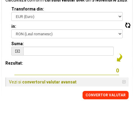
Calculeaza conform
cursului valutar BNR
din
3 Noiembrie 2020
:
Transforma din:
in:
Suma:
Rezultat:
Vezi si
convertorul valutar avansat
CONVERTOR VALUTAR