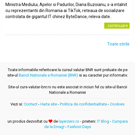
Ministra Mediului, Apelor si Padurilor, Diana Buzoianu, s-a intalnit
cu reprezentantii din Romania ai TikTok, reteaua de socializare
controlata de gigantul IT chinez ByteDance, releva date..
..continuare
Toate stirile
Toate informatiile referitoare la cursul valutar BNR sunt preluate de pe
site-ul
Bancii Nationale a Romaniei (BNR)
si au caracter pur informativ.
Site-ul curs-valutar-bnr.ro nu este asociat in niciun fel cu site-ul Bancii
Nationale a Romaniei
Vezi si:
Contact
-
Harta site
-
Politica de confidentialitate
-
Cookies
un produs dezvoltat cu
de
layerzero.ro
- prieteni:
IT Blog
-
Cumpara
de la Emag!
-
Fashion Days