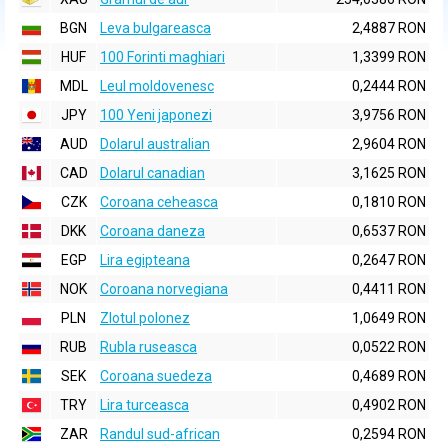
BGN
Leva bulgareasca
2,4887 RON
HUF
100 Forinti maghiari
1,3399 RON
MDL
Leul moldovenesc
0,2444 RON
JPY
100 Yeni japonezi
3,9756 RON
AUD
Dolarul australian
2,9604 RON
CAD
Dolarul canadian
3,1625 RON
CZK
Coroana ceheasca
0,1810 RON
DKK
Coroana daneza
0,6537 RON
EGP
Lira egipteana
0,2647 RON
NOK
Coroana norvegiana
0,4411 RON
PLN
Zlotul polonez
1,0649 RON
RUB
Rubla ruseasca
0,0522 RON
SEK
Coroana suedeza
0,4689 RON
TRY
Lira turceasca
0,4902 RON
ZAR
Randul sud-african
0,2594 RON