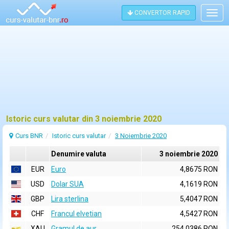
CONVERTOR RAPID
Togg
navig
Istoric curs valutar din 3 noiembrie 2020
Curs BNR
Istoric curs valutar
3 Noiembrie 2020
Denumire valuta
3 noiembrie 2020
EUR
Euro
4,8675 RON
USD
Dolar SUA
4,1619 RON
GBP
Lira sterlina
5,4047 RON
CHF
Francul elvetian
4,5427 RON
XAU
Gramul de aur
254,0386 RON