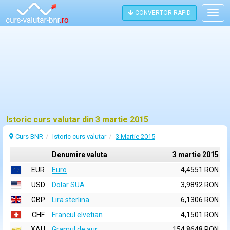
CONVERTOR RAPID
Togg
navig
Istoric curs valutar din 3 martie 2015
Curs BNR
Istoric curs valutar
3 Martie 2015
Denumire valuta
3 martie 2015
EUR
Euro
4,4551 RON
USD
Dolar SUA
3,9892 RON
GBP
Lira sterlina
6,1306 RON
CHF
Francul elvetian
4,1501 RON
XAU
Gramul de aur
154,8648 RON