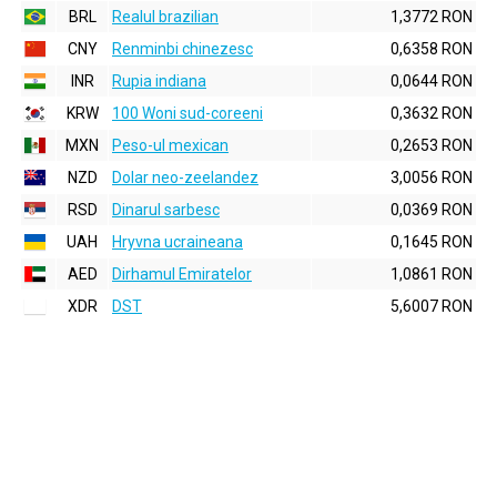
BRL
Realul brazilian
1,3772 RON
CNY
Renminbi chinezesc
0,6358 RON
INR
Rupia indiana
0,0644 RON
KRW
100 Woni sud-coreeni
0,3632 RON
MXN
Peso-ul mexican
0,2653 RON
NZD
Dolar neo-zeelandez
3,0056 RON
RSD
Dinarul sarbesc
0,0369 RON
UAH
Hryvna ucraineana
0,1645 RON
AED
Dirhamul Emiratelor
1,0861 RON
XDR
DST
5,6007 RON