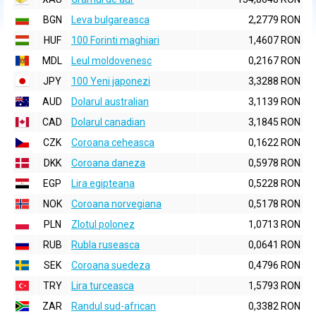
BGN
Leva bulgareasca
2,2779 RON
HUF
100 Forinti maghiari
1,4607 RON
MDL
Leul moldovenesc
0,2167 RON
JPY
100 Yeni japonezi
3,3288 RON
AUD
Dolarul australian
3,1139 RON
CAD
Dolarul canadian
3,1845 RON
CZK
Coroana ceheasca
0,1622 RON
DKK
Coroana daneza
0,5978 RON
EGP
Lira egipteana
0,5228 RON
NOK
Coroana norvegiana
0,5178 RON
PLN
Zlotul polonez
1,0713 RON
RUB
Rubla ruseasca
0,0641 RON
SEK
Coroana suedeza
0,4796 RON
TRY
Lira turceasca
1,5793 RON
ZAR
Randul sud-african
0,3382 RON