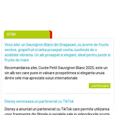
STIRI
Vinul zilei: un Sauvignon Blanc din Dragasani, cu arome de fructe
exotice, grapefruit si iarba proaspat cosita, sustinute de o
aciditate vibranta. Un alb proaspat si elegant, ideal pentru peste si
fructe de mare
Recomandarea zilei, Cuvée Petit Sauvignon Blanc 2025, este un
vin alb sec care pune in valoare prospetimea si eleganta unuia
dintre cele mai apreciate soiuri internationale.
..continuare
Disney semneaza un parteneriat cu TikTok
Disney a anuntat un parteneriat cu TikTok care permite utilizarea
unor fragmente din filmele si serialele sale in videoclipurile scurte