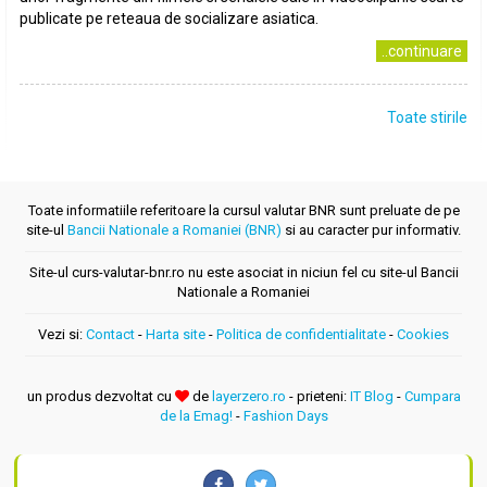
publicate pe reteaua de socializare asiatica.
..continuare
Toate stirile
Toate informatiile referitoare la cursul valutar BNR sunt preluate de pe
site-ul
Bancii Nationale a Romaniei (BNR)
si au caracter pur informativ.
Site-ul curs-valutar-bnr.ro nu este asociat in niciun fel cu site-ul Bancii
Nationale a Romaniei
Vezi si:
Contact
-
Harta site
-
Politica de confidentialitate
-
Cookies
un produs dezvoltat cu
de
layerzero.ro
- prieteni:
IT Blog
-
Cumpara
de la Emag!
-
Fashion Days