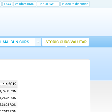
IRCC
Validare IBAN
Coduri SWIFT
Inlocuire diacritice
Toggle Dropdown
L MAI BUN CURS
ISTORIC CURS VALUTAR
iunie 2019
4,7450 RON
4,2472 RON
5,3695 RON
4,2512 RON