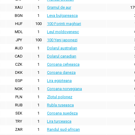
XAU
1
Gramul de aur
17
BGN
1
Leva bulgareasca
HUF
100
100 Forinti maghiari
MDL
1
Leul moldovenesc
JPY
100
100 Yeni japonezi
AUD
1
Dolarul australian
CAD
1
Dolarul canadian
CZK
1
Coroana ceheasca
DKK
1
Coroana daneza
EGP
1
Lira egipteana
NOK
1
Coroana norvegiana
PLN
1
Zlotul polonez
RUB
1
Rubla ruseasca
SEK
1
Coroana suedeza
TRY
1
Lira turceasca
ZAR
1
Randul sud-african