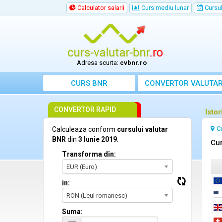
Calculator salarii
Curs mediu lunar
Cursul 
Adresa scurta:
cvbnr.ro
CURS BNR
CONVERTOR VALUTA
CONVERTOR RAPID
Istor
C
Calculeaza conform
cursului valutar
BNR
din
3 Iunie 2019
:
Cur
Transforma din:
EUR (Euro)
in:
RON (Leul romanesc)
Suma: