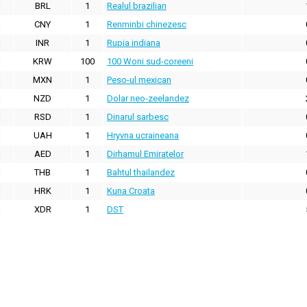
BRL
1
Realul brazilian
CNY
1
Renminbi chinezesc
INR
1
Rupia indiana
KRW
100
100 Woni sud-coreeni
MXN
1
Peso-ul mexican
NZD
1
Dolar neo-zeelandez
RSD
1
Dinarul sarbesc
UAH
1
Hryvna ucraineana
AED
1
Dirhamul Emiratelor
THB
1
Bahtul thailandez
HRK
1
Kuna Croata
XDR
1
DST