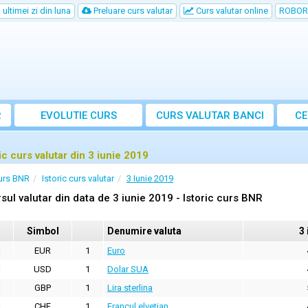
ultimei zi din luna
Preluare curs valutar
Curs valutar online
ROBOR
R
EVOLUTIE CURS
CURS
VALUTAR
BANCI
CE
ic curs valutar din 3 iunie 2019
urs BNR
Istoric curs valutar
3 Iunie 2019
sul valutar din data de 3 iunie 2019 - Istoric curs BNR
Simbol
Denumire valuta
3 
EUR
1
Euro
USD
1
Dolar SUA
GBP
1
Lira sterlina
CHF
1
Francul elvetian