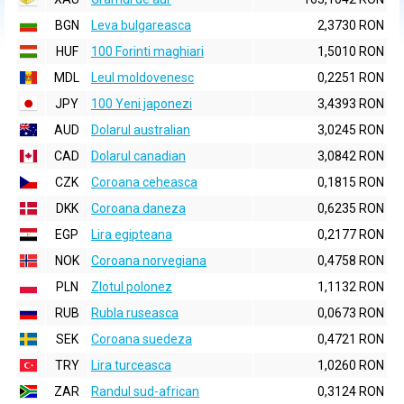
BGN
Leva bulgareasca
2,3730 RON
HUF
100 Forinti maghiari
1,5010 RON
MDL
Leul moldovenesc
0,2251 RON
JPY
100 Yeni japonezi
3,4393 RON
AUD
Dolarul australian
3,0245 RON
CAD
Dolarul canadian
3,0842 RON
CZK
Coroana ceheasca
0,1815 RON
DKK
Coroana daneza
0,6235 RON
EGP
Lira egipteana
0,2177 RON
NOK
Coroana norvegiana
0,4758 RON
PLN
Zlotul polonez
1,1132 RON
RUB
Rubla ruseasca
0,0673 RON
SEK
Coroana suedeza
0,4721 RON
TRY
Lira turceasca
1,0260 RON
ZAR
Randul sud-african
0,3124 RON