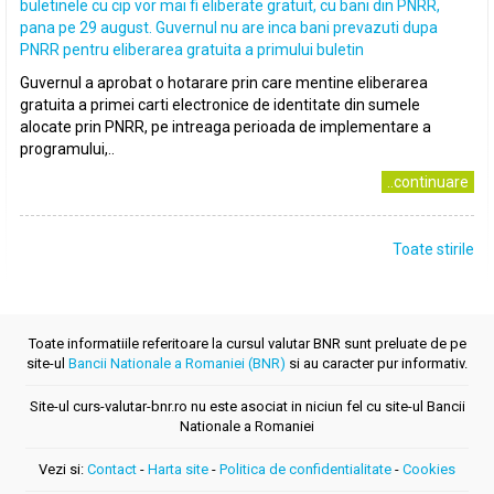
buletinele cu cip vor mai fi eliberate gratuit, cu bani din PNRR,
pana pe 29 august. Guvernul nu are inca bani prevazuti dupa
PNRR pentru eliberarea gratuita a primului buletin
Guvernul a aprobat o hotarare prin care mentine eliberarea
gratuita a primei carti electronice de identitate din sumele
alocate prin PNRR, pe intreaga perioada de implementare a
programului,..
..continuare
Toate stirile
Toate informatiile referitoare la cursul valutar BNR sunt preluate de pe
site-ul
Bancii Nationale a Romaniei (BNR)
si au caracter pur informativ.
Site-ul curs-valutar-bnr.ro nu este asociat in niciun fel cu site-ul Bancii
Nationale a Romaniei
Vezi si:
Contact
-
Harta site
-
Politica de confidentialitate
-
Cookies