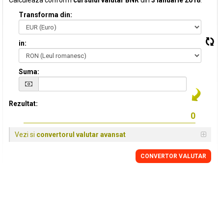
Calculeaza conform
cursului valutar BNR
din
3 Ianuarie 2018
:
Transforma din:
in:
Suma:
Rezultat:
Vezi si
convertorul valutar avansat
CONVERTOR VALUTAR