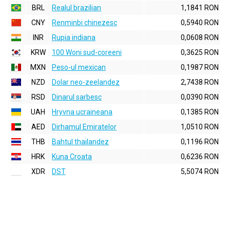
BRL
Realul brazilian
1,1841 RON
CNY
Renminbi chinezesc
0,5940 RON
INR
Rupia indiana
0,0608 RON
KRW
100 Woni sud-coreeni
0,3625 RON
MXN
Peso-ul mexican
0,1987 RON
NZD
Dolar neo-zeelandez
2,7438 RON
RSD
Dinarul sarbesc
0,0390 RON
UAH
Hryvna ucraineana
0,1385 RON
AED
Dirhamul Emiratelor
1,0510 RON
THB
Bahtul thailandez
0,1196 RON
HRK
Kuna Croata
0,6236 RON
XDR
DST
5,5074 RON