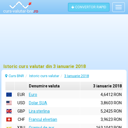
CONVERTOR RAPID
Togg
navig
Istoric curs valutar din 3 ianuarie 2018
Curs BNR
Istoric curs valutar
3 Ianuarie 2018
Denumire valuta
3 ianuarie 2018
EUR
Euro
4,6412 RON
USD
Dolar SUA
3,8603 RON
GBP
Lira sterlina
5,2425 RON
CHF
Francul elvetian
3,9623 RON
XAU
Gramul de aur
163,1042 RON