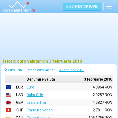
CONVERTOR RAPID
Togg
navig
Istoric curs valutar din 3 februarie 2010
Curs BNR
Istoric curs valutar
3 Februarie 2010
Denumire valuta
3 februarie 2010
EUR
Euro
4,0964 RON
USD
Dolar SUA
2,9257 RON
GBP
Lira sterlina
4,6827 RON
CHF
Francul elvetian
2,7811 RON
XAU
Gramul de aur
105,1756 RON