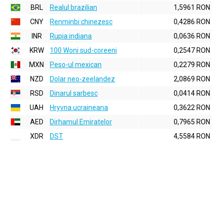
BRL
Realul brazilian
1,5961 RON
CNY
Renminbi chinezesc
0,4286 RON
INR
Rupia indiana
0,0636 RON
KRW
100 Woni sud-coreeni
0,2547 RON
MXN
Peso-ul mexican
0,2279 RON
NZD
Dolar neo-zeelandez
2,0869 RON
RSD
Dinarul sarbesc
0,0414 RON
UAH
Hryvna ucraineana
0,3622 RON
AED
Dirhamul Emiratelor
0,7965 RON
XDR
DST
4,5584 RON