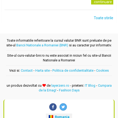
..continuare
Toate stirile
Toate informatiile referitoare la cursul valutar BNR sunt preluate de pe
site-ul
Bancii Nationale a Romaniei (BNR)
si au caracter pur informativ.
Site-ul curs-valutar-bnr.ro nu este asociat in niciun fel cu site-ul Bancii
Nationale a Romaniei
Vezi si:
Contact
-
Harta site
-
Politica de confidentialitate
-
Cookies
un produs dezvoltat cu
de
layerzero.ro
- prieteni:
IT Blog
-
Cumpara
de la Emag!
-
Fashion Days
Romania