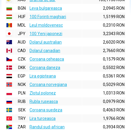
BGN
Leva bulgareasca
2,0945 RON
HUF
100 Forinti maghiari
1,5199 RON
MDL
Leul moldovenesc
0,2310 RON
JPY
100 Yeni japonezi
3,2343 RON
AUD
Dolarul australian
2,6020 RON
CAD
Dolarul canadian
2,7660 RON
CZK
Coroana ceheasca
0,1579 RON
DKK
Coroana daneza
0,5502 RON
EGP
Lira egipteana
0,5361 RON
NOK
Coroana norvegiana
0,5029 RON
PLN
Zlotul polonez
1,0313 RON
RUB
Rubla ruseasca
0,0979 RON
SEK
Coroana suedeza
0,4063 RON
TRY
Lira turceasca
1,9766 RON
ZAR
Randul sud-african
0,3934 RON