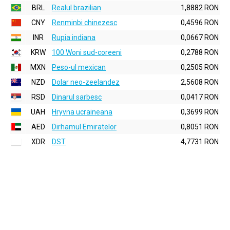
BRL
Realul brazilian
1,8882 RON
CNY
Renminbi chinezesc
0,4596 RON
INR
Rupia indiana
0,0667 RON
KRW
100 Woni sud-coreeni
0,2788 RON
MXN
Peso-ul mexican
0,2505 RON
NZD
Dolar neo-zeelandez
2,5608 RON
RSD
Dinarul sarbesc
0,0417 RON
UAH
Hryvna ucraineana
0,3699 RON
AED
Dirhamul Emiratelor
0,8051 RON
XDR
DST
4,7731 RON