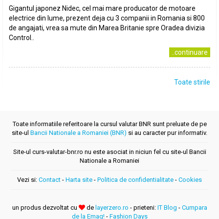
Gigantul japonez Nidec, cel mai mare producator de motoare
electrice din lume, prezent deja cu 3 companii in Romania si 800
de angajati, vrea sa mute din Marea Britanie spre Oradea divizia
Control..
..continuare
Toate stirile
Toate informatiile referitoare la cursul valutar BNR sunt preluate de pe
site-ul
Bancii Nationale a Romaniei (BNR)
si au caracter pur informativ.
Site-ul curs-valutar-bnr.ro nu este asociat in niciun fel cu site-ul Bancii
Nationale a Romaniei
Vezi si:
Contact
-
Harta site
-
Politica de confidentialitate
-
Cookies
un produs dezvoltat cu
de
layerzero.ro
- prieteni:
IT Blog
-
Cumpara
de la Emag!
-
Fashion Days