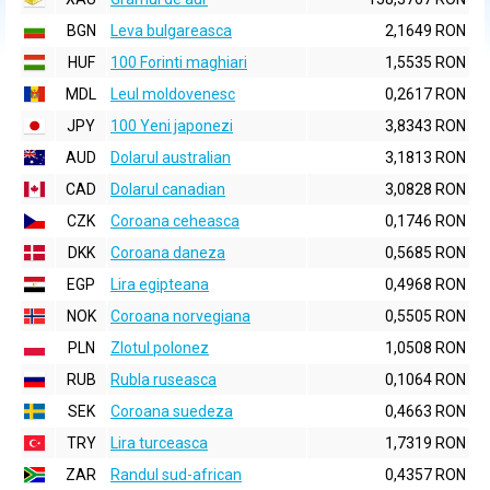
BGN
Leva bulgareasca
2,1649 RON
HUF
100 Forinti maghiari
1,5535 RON
MDL
Leul moldovenesc
0,2617 RON
JPY
100 Yeni japonezi
3,8343 RON
AUD
Dolarul australian
3,1813 RON
CAD
Dolarul canadian
3,0828 RON
CZK
Coroana ceheasca
0,1746 RON
DKK
Coroana daneza
0,5685 RON
EGP
Lira egipteana
0,4968 RON
NOK
Coroana norvegiana
0,5505 RON
PLN
Zlotul polonez
1,0508 RON
RUB
Rubla ruseasca
0,1064 RON
SEK
Coroana suedeza
0,4663 RON
TRY
Lira turceasca
1,7319 RON
ZAR
Randul sud-african
0,4357 RON