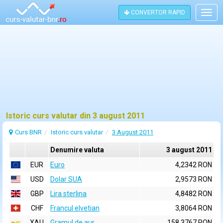
CONVERTOR RAPID
Togg
navig
Istoric curs valutar din 3 august 2011
Curs BNR
Istoric curs valutar
3 August 2011
Denumire valuta
3 august 2011
EUR
Euro
4,2342 RON
USD
Dolar SUA
2,9573 RON
GBP
Lira sterlina
4,8482 RON
CHF
Francul elvetian
3,8064 RON
XAU
Gramul de aur
158,3767 RON