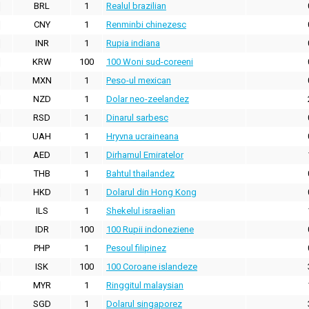
BRL
1
Realul brazilian
CNY
1
Renminbi chinezesc
INR
1
Rupia indiana
KRW
100
100 Woni sud-coreeni
MXN
1
Peso-ul mexican
NZD
1
Dolar neo-zeelandez
RSD
1
Dinarul sarbesc
UAH
1
Hryvna ucraineana
AED
1
Dirhamul Emiratelor
THB
1
Bahtul thailandez
HKD
1
Dolarul din Hong Kong
ILS
1
Shekelul israelian
IDR
100
100 Rupii indoneziene
PHP
1
Pesoul filipinez
ISK
100
100 Coroane islandeze
MYR
1
Ringgitul malaysian
SGD
1
Dolarul singaporez