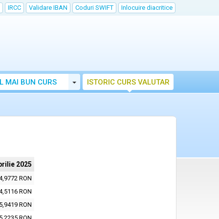
IRCC
Validare IBAN
Coduri SWIFT
Inlocuire diacritice
Toggle Dropdown
L MAI BUN CURS
ISTORIC CURS VALUTAR
prilie 2025
4,9772 RON
4,5116 RON
5,9419 RON
5,2235 RON