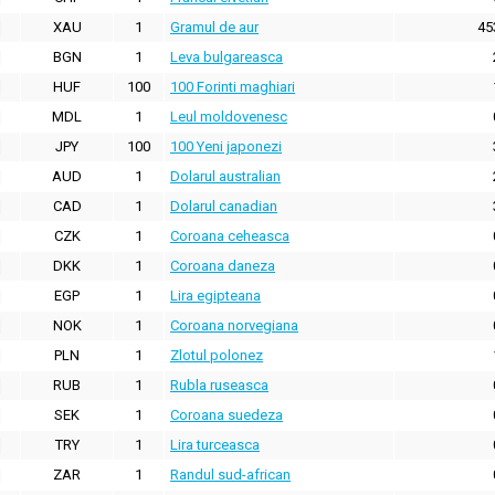
XAU
1
Gramul de aur
45
BGN
1
Leva bulgareasca
HUF
100
100 Forinti maghiari
MDL
1
Leul moldovenesc
JPY
100
100 Yeni japonezi
AUD
1
Dolarul australian
CAD
1
Dolarul canadian
CZK
1
Coroana ceheasca
DKK
1
Coroana daneza
EGP
1
Lira egipteana
NOK
1
Coroana norvegiana
PLN
1
Zlotul polonez
RUB
1
Rubla ruseasca
SEK
1
Coroana suedeza
TRY
1
Lira turceasca
ZAR
1
Randul sud-african