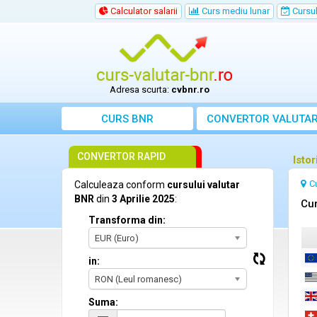
Calculator salarii
Curs mediu lunar
Cursul 
Adresa scurta:
cvbnr.ro
CURS BNR
CONVERTOR VALUTA
CONVERTOR RAPID
Istor
C
Calculeaza conform
cursului valutar
BNR
din
3 Aprilie 2025
:
Cur
Transforma din:
EUR (Euro)
in:
RON (Leul romanesc)
Suma: