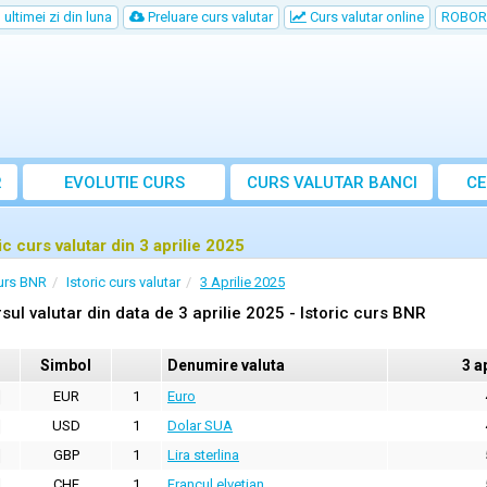
ultimei zi din luna
Preluare curs valutar
Curs valutar online
ROBOR
R
EVOLUTIE CURS
CURS
VALUTAR
BANCI
CE
ic curs valutar din 3 aprilie 2025
urs BNR
Istoric curs valutar
3 Aprilie 2025
sul valutar din data de 3 aprilie 2025 - Istoric curs BNR
Simbol
Denumire valuta
3 a
EUR
1
Euro
USD
1
Dolar SUA
GBP
1
Lira sterlina
CHF
1
Francul elvetian