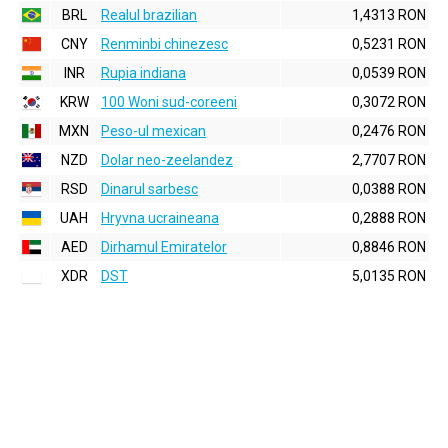
BRL
Realul brazilian
1,4313 RON
CNY
Renminbi chinezesc
0,5231 RON
INR
Rupia indiana
0,0539 RON
KRW
100 Woni sud-coreeni
0,3072 RON
MXN
Peso-ul mexican
0,2476 RON
NZD
Dolar neo-zeelandez
2,7707 RON
RSD
Dinarul sarbesc
0,0388 RON
UAH
Hryvna ucraineana
0,2888 RON
AED
Dirhamul Emiratelor
0,8846 RON
XDR
DST
5,0135 RON