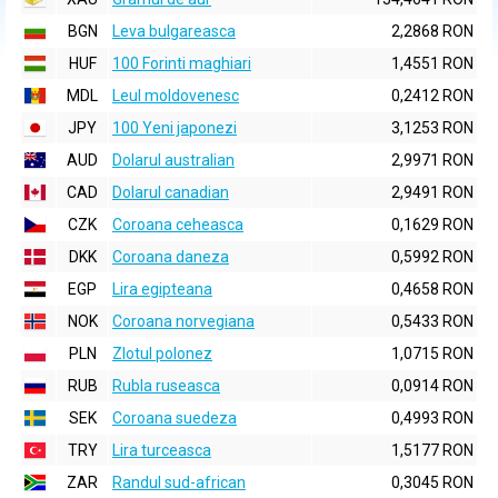
BGN
Leva bulgareasca
2,2868 RON
HUF
100 Forinti maghiari
1,4551 RON
MDL
Leul moldovenesc
0,2412 RON
JPY
100 Yeni japonezi
3,1253 RON
AUD
Dolarul australian
2,9971 RON
CAD
Dolarul canadian
2,9491 RON
CZK
Coroana ceheasca
0,1629 RON
DKK
Coroana daneza
0,5992 RON
EGP
Lira egipteana
0,4658 RON
NOK
Coroana norvegiana
0,5433 RON
PLN
Zlotul polonez
1,0715 RON
RUB
Rubla ruseasca
0,0914 RON
SEK
Coroana suedeza
0,4993 RON
TRY
Lira turceasca
1,5177 RON
ZAR
Randul sud-african
0,3045 RON