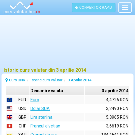
CONVERTOR RAPID
Togg
navig
Istoric curs valutar din 3 aprilie 2014
Curs BNR
Istoric curs valutar
3 Aprilie 2014
Denumire valuta
3 aprilie 2014
EUR
Euro
4,4726 RON
USD
Dolar SUA
3,2490 RON
GBP
Lira sterlina
5,3965 RON
CHF
Francul elvetian
3,6619 RON
XAU
Gramul de aur
134,4641 RON