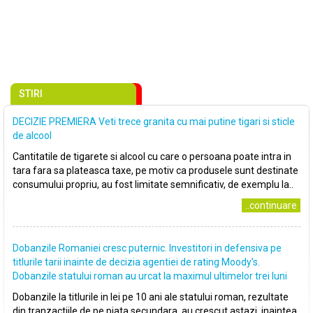
STIRI
DECIZIE PREMIERA Veti trece granita cu mai putine tigari si sticle
de alcool
Cantitatile de tigarete si alcool cu care o persoana poate intra in
tara fara sa plateasca taxe, pe motiv ca produsele sunt destinate
consumului propriu, au fost limitate semnificativ, de exemplu la..
..continuare
Dobanzile Romaniei cresc puternic. Investitori in defensiva pe
titlurile tarii inainte de decizia agentiei de rating Moody's.
Dobanzile statului roman au urcat la maximul ultimelor trei luni
Dobanzile la titlurile in lei pe 10 ani ale statului roman, rezultate
din tranzactiile de pe piata secundara, au crescut astazi, inaintea