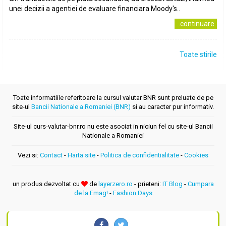
unei decizii a agentiei de evaluare financiara Moody's..
..continuare
Toate stirile
Toate informatiile referitoare la cursul valutar BNR sunt preluate de pe
site-ul
Bancii Nationale a Romaniei (BNR)
si au caracter pur informativ.
Site-ul curs-valutar-bnr.ro nu este asociat in niciun fel cu site-ul Bancii
Nationale a Romaniei
Vezi si:
Contact
-
Harta site
-
Politica de confidentialitate
-
Cookies
un produs dezvoltat cu
de
layerzero.ro
- prieteni:
IT Blog
-
Cumpara
de la Emag!
-
Fashion Days