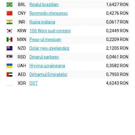
BRL
Realul brazilian
1,6427 RON
CNY
Renminbi chinezesc
0,4276 RON
INR
Rupia indiana
0,0617 RON
KRW
100 Woni sud-coreeni
0,2449 RON
MXN
Peso-ul mexican
0,2209 RON
NZD
Dolar neo-zeelandez
2,1205 RON
RSD
Dinarul sarbesc
0,0461 RON
UAH
Hryvna ucraineana
0,3582 RON
AED
Dirhamul Emiratelor
0,7950 RON
XDR
DST
4,6243 RON