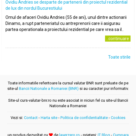
Ovidiu Andries se desparte de partenerii din proiectul rezidential
de lux din nordul Bucurestiului
Omul de afaceri Ovidiu Andries (55 de ani), unul dintre actionarii
Dinamo, a rupt parteneriatul cu antreprenorii care ii asigurau
partea operationala a proiectului rezidential pe care vrea sa il..
..continuare
Toate stirile
Toate informatiile referitoare la cursul valutar BNR sunt preluate de pe
site-ul
Bancii Nationale a Romaniei (BNR)
si au caracter pur informativ.
Site-ul curs-valutar-bnr.ro nu este asociat in niciun fel cu site-ul Bancii
Nationale a Romaniei
Vezi si:
Contact
-
Harta site
-
Politica de confidentialitate
-
Cookies
un produs dezvoltat cu
de
layerzero.ro
- prieteni:
IT Blog
-
Cumpara