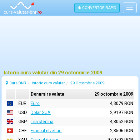
CONVERTOR RAPID
Togg
navig
Istoric curs valutar din 29 octombrie 2009
Curs BNR
Istoric curs valutar
29 Octombrie 2009
Denumire valuta
29 octombrie 2009
EUR
Euro
4,3079 RON
USD
Dolar SUA
2,9197 RON
GBP
Lira sterlina
4,8052 RON
CHF
Francul elvetian
2,8506 RON
XAU
Gramul de aur
97,0792 RON