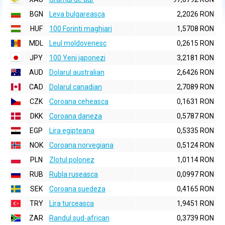
BGN
Leva bulgareasca
2,2026 RON
HUF
100 Forinti maghiari
1,5708 RON
MDL
Leul moldovenesc
0,2615 RON
JPY
100 Yeni japonezi
3,2181 RON
AUD
Dolarul australian
2,6426 RON
CAD
Dolarul canadian
2,7089 RON
CZK
Coroana ceheasca
0,1631 RON
DKK
Coroana daneza
0,5787 RON
EGP
Lira egipteana
0,5335 RON
NOK
Coroana norvegiana
0,5124 RON
PLN
Zlotul polonez
1,0114 RON
RUB
Rubla ruseasca
0,0997 RON
SEK
Coroana suedeza
0,4165 RON
TRY
Lira turceasca
1,9451 RON
ZAR
Randul sud-african
0,3739 RON